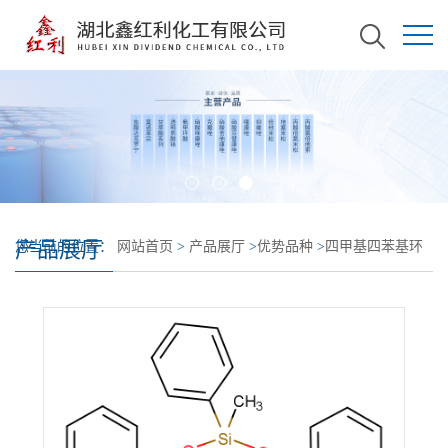
产品展厅
您当前的位置：
网站首页
>
产品展厅
>
优势品种
>
四甲基四苯基环
四硅氧烷