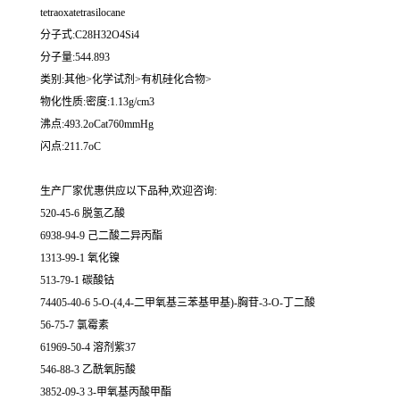
tetraoxatetrasilocane
分子式:C28H32O4Si4
分子量:544.893
类别:其他>化学试剂>有机硅化合物>
物化性质:密度:1.13g/cm3
沸点:493.2oCat760mmHg
闪点:211.7oC
生产厂家优惠供应以下品种,欢迎咨询:
520-45-6 脱氢乙酸
6938-94-9 己二酸二异丙酯
1313-99-1 氧化镍
513-79-1 碳酸钴
74405-40-6 5-O-(4,4-二甲氧基三苯基甲基)-胸苷-3-O-丁二酸
56-75-7 氯霉素
61969-50-4 溶剂紫37
546-88-3 乙酰氧肟酸
3852-09-3 3-甲氧基丙酸甲酯