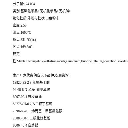
分子量:124.004
类别:基础化学品>无机化学品>无机碱>
物化性质:外观与性状:白色粉末
密度:2.53
沸点:1600°C
熔点:851 °C(lit.)
闪点:169.8oC
稳定
性:Stable.Incompatiblewithstrongacids,aluminium,fluorine,lithium,phosphorusoxides
生产厂家优惠供应以下品种,欢迎咨询:
13826-35-2 3-苯氧基苄醇
94-68-8 N-乙基-邻甲苯胺
8007-02-1 柠檬草油
58775-05-6 2,7-二叔丁基芴
7398-69-8 二烯丙基二甲基氯化铵
25085-50-1 二硫化烷基酚
8006-40-4 白蜂蜡