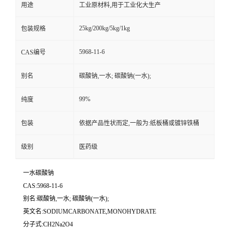
用途
工业原材料,用于工业化大生产
25kg/200kg/5kg/1kg
包装规格
5968-11-6
CAS编号
别名
碳酸钠,一水; 碳酸钠(一水);
99%
纯度
包装
依据产品性状而定,一般为:纸板桶或镀锌铁桶
级别
医药级
一水碳酸钠
CAS:5968-11-6
别名:碳酸钠,一水; 碳酸钠(一水);
英文名:SODIUMCARBONATE,MONOHYDRATE
分子式:CH2Na2O4