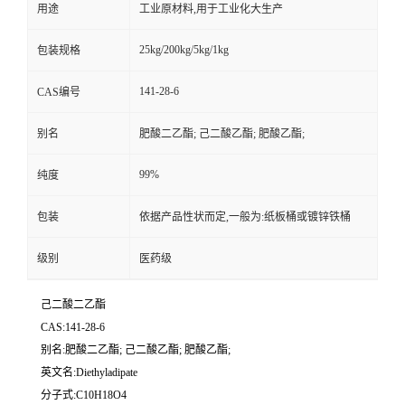
用途
工业原材料,用于工业化大生产
25kg/200kg/5kg/1kg
包装规格
141-28-6
CAS编号
别名
肥酸二乙酯; 己二酸乙酯; 肥酸乙酯;
99%
纯度
包装
依据产品性状而定,一般为:纸板桶或镀锌铁桶
级别
医药级
己二酸二乙酯
CAS:141-28-6
别名:肥酸二乙酯; 己二酸乙酯; 肥酸乙酯;
英文名:Diethyladipate
分子式:C10H18O4