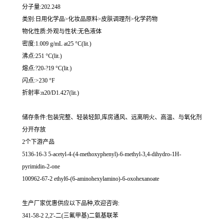
分子量:202.248
类别:日用化学品>化妆品原料>皮肤调理剂>化学药物
物化性质:外观与性状:无色液体
密度:1.009 g/mL at25 °C(lit.)
沸点:251 °C(lit.)
熔点:?20-?19 °C(lit.)
闪点:>230 °F
折射率:n20/D1.427(lit.)
储存条件:包装完整、轻装轻卸,库房通风、远离明火、高温、与氧化剂
分开存放
2个下游产品
5136-16-3 5-acetyl-4-(4-methoxyphenyl)-6-methyl-3,4-dihydro-1H-
pyrimidin-2-one
100962-67-2 ethyl6-(6-aminohexylamino)-6-oxohexanoate
生产厂家优惠供应以下品种,欢迎咨询:
341-58-2 2,2'-二(三氟甲基)二氨基联苯