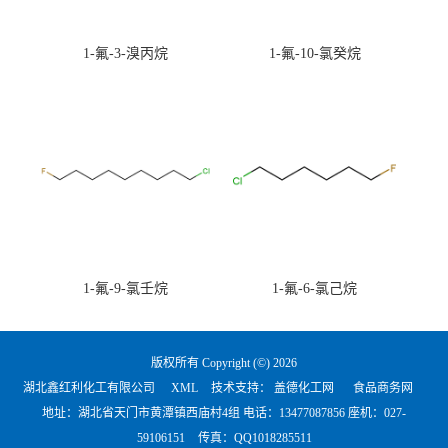
1-氟-3-溴丙烷
1-氟-10-氯癸烷
1-氟-9-氯壬烷
1-氟-6-氯己烷
版权所有 Copyright (©) 2026
湖北鑫红利化工有限公司
XML
技术支持：
盖德化工网
食品商务网
地址：湖北省天门市黄潭镇西庙村4组 电话：
13477087856 座机：027-
59106151
传真：QQ1018285511