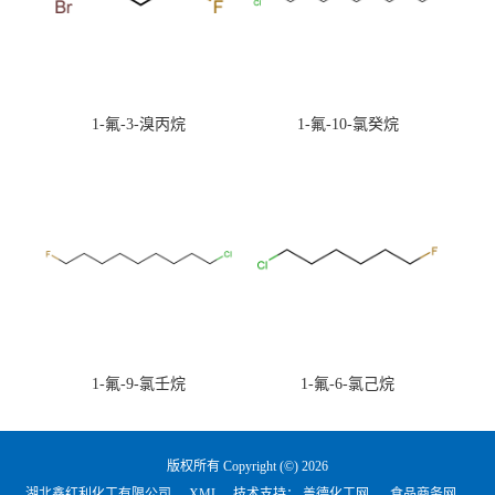
1-氟-3-溴丙烷
1-氟-10-氯癸烷
1-氟-9-氯壬烷
1-氟-6-氯己烷
版权所有 Copyright (©) 2026
湖北鑫红利化工有限公司
XML
技术支持：
盖德化工网
食品商务网