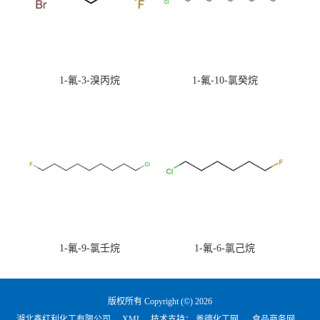
1-氟-3-溴丙烷
1-氟-10-氯癸烷
1-氟-9-氯壬烷
1-氟-6-氯己烷
版权所有 Copyright (©) 2026
湖北鑫红利化工有限公司
XML
技术支持：
盖德化工网
食品商务网