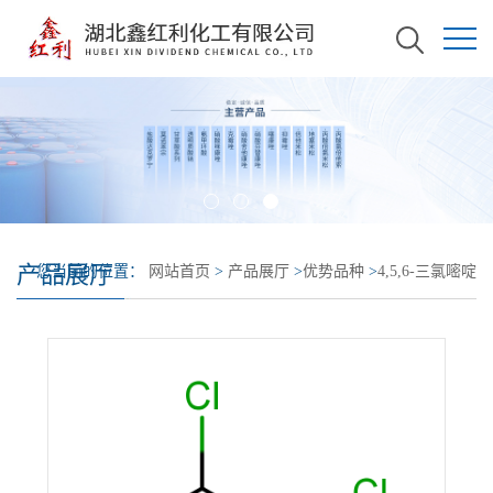
产品展厅
您当前的位置：
网站首页
>
产品展厅
>
优势品种
>
4,5,6-三氯嘧啶