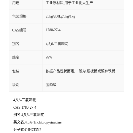
用途
工业原材料,用于工业化大生产
25kg/200kg/5kg/1kg
包装规格
1780-27-4
CAS编号
别名
4,5,6-三氯嘧啶
99%
纯度
包装
依据产品性状而定,一般为:纸板桶或镀锌铁桶
级别
医药级
4,5,6-三氯嘧啶
CAS:1780-27-4
别名:4,5,6-三氯嘧啶
英文名:4,5,6-Trichloropyrimidine
分子式:C4HCl3N2