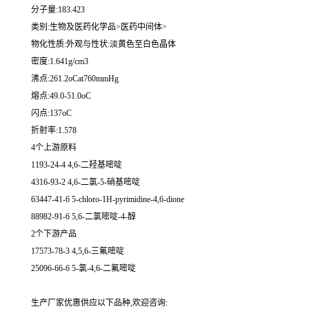
分子量:183.423
类别:生物及医药化学品>医药中间体>
物化性质:外观与性状:淡黄色至白色晶体
密度:1.641g/cm3
沸点:261.2oCat760mmHg
熔点:49.0-51.0oC
闪点:137oC
折射率:1.578
4个上游原料
1193-24-4 4,6-二羟基嘧啶
4316-93-2 4,6-二氯-5-硝基嘧啶
63447-41-6 5-chloro-1H-pyrimidine-4,6-dione
88982-91-6 5,6-二氯嘧啶-4-醇
2个下游产品
17573-78-3 4,5,6-三氟嘧啶
25096-66-6 5-氯-4,6-二氟嘧啶
生产厂家优惠供应以下品种,欢迎咨询: