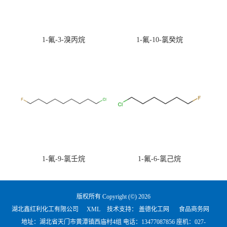
1-氟-3-溴丙烷
1-氟-10-氯癸烷
1-氟-9-氯壬烷
1-氟-6-氯己烷
版权所有 Copyright (©) 2026
湖北鑫红利化工有限公司
XML
技术支持：
盖德化工网
食品商务网
地址：湖北省天门市黄潭镇西庙村4组 电话：
13477087856 座机：027-