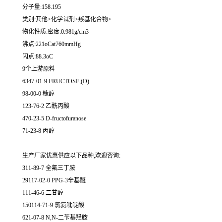
分子量:158.195
类别:其他>化学试剂>羰基化合物>
物化性质:密度:0.981g/cm3
沸点:221oCat760mmHg
闪点:88.3oC
9个上游原料
6347-01-9 FRUCTOSE,(D)
98-00-0 糠醇
123-76-2 乙酰丙酸
470-23-5 D-fructofuranose
71-23-8 丙醇
生产厂家优惠供应以下品种,欢迎咨询:
311-89-7 全氟三丁胺
29117-02-0 PPG-3辛基醚
111-46-6 二甘醇
150114-71-9 氯氨吡啶酸
621-07-8 N,N-二苄基羟胺