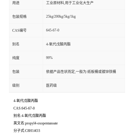
用途
工业原材料,用于工业化大生产
25kg/200kg/5kg/1kg
包装规格
645-67-0
CAS编号
别名
4-氧代戊酸丙酯
99%
纯度
包装
依据产品性状而定,一般为:纸板桶或镀锌铁桶
级别
医药级
4-氧代戊酸丙酯
CAS:645-67-0
别名:4-氧代戊酸丙酯
英文名:propyl4-oxopentanoate
分子式:C8H14O3