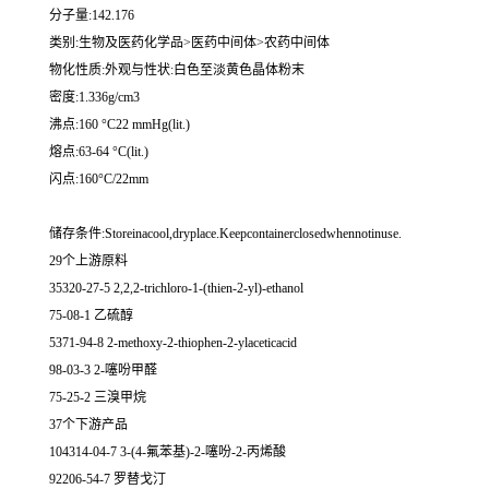
分子量:142.176
类别:生物及医药化学品>医药中间体>农药中间体
物化性质:外观与性状:白色至淡黄色晶体粉末
密度:1.336g/cm3
沸点:160 °C22 mmHg(lit.)
熔点:63-64 °C(lit.)
闪点:160°C/22mm
储存条件:Storeinacool,dryplace.Keepcontainerclosedwhennotinuse.
29个上游原料
35320-27-5 2,2,2-trichloro-1-(thien-2-yl)-ethanol
75-08-1 乙硫醇
5371-94-8 2-methoxy-2-thiophen-2-ylaceticacid
98-03-3 2-噻吩甲醛
75-25-2 三溴甲烷
37个下游产品
104314-04-7 3-(4-氟苯基)-2-噻吩-2-丙烯酸
92206-54-7 罗替戈汀