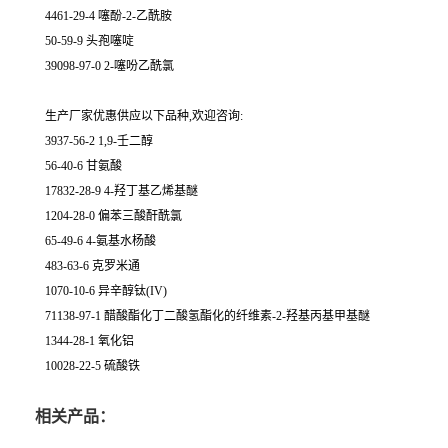
4461-29-4 噻酚-2-乙酰胺
50-59-9 头孢噻啶
39098-97-0 2-噻吩乙酰氯
生产厂家优惠供应以下品种,欢迎咨询:
3937-56-2 1,9-壬二醇
56-40-6 甘氨酸
17832-28-9 4-羟丁基乙烯基醚
1204-28-0 偏苯三酸酐酰氯
65-49-6 4-氨基水杨酸
483-63-6 克罗米通
1070-10-6 异辛醇钛(IV)
71138-97-1 醋酸酯化丁二酸氢酯化的纤维素-2-羟基丙基甲基醚
1344-28-1 氧化铝
10028-22-5 硫酸铁
相关产品：