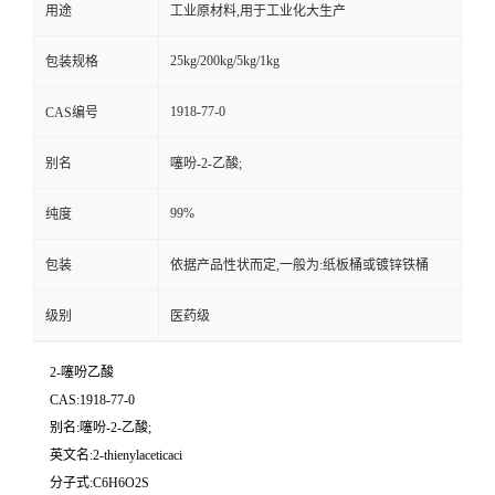
用途
工业原材料,用于工业化大生产
25kg/200kg/5kg/1kg
包装规格
1918-77-0
CAS编号
别名
噻吩-2-乙酸;
99%
纯度
包装
依据产品性状而定,一般为:纸板桶或镀锌铁桶
级别
医药级
2-噻吩乙酸
CAS:1918-77-0
别名:噻吩-2-乙酸;
英文名:2-thienylaceticaci
分子式:C6H6O2S