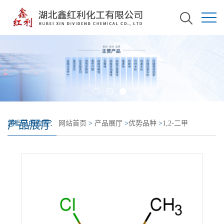
产品展厅
您当前的位置：
网站首页
>
产品展厅
>
优势品种
>
1,2-二甲
基-1,1,2,2-四氯二硅烷