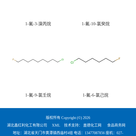
1-氟-3-溴丙烷
1-氟-10-氯癸烷
1-氟-9-氯壬烷
1-氟-6-氯己烷
版权所有 Copyright (©) 2026
湖北鑫红利化工有限公司
XML
技术支持：
盖德化工网
食品商务网
地址：湖北省天门市黄潭镇西庙村4组 电话：
13477087856 座机：027-