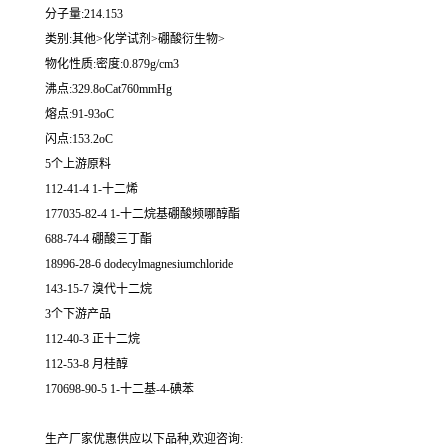
分子量:214.153
类别:其他>化学试剂>硼酸衍生物>
物化性质:密度:0.879g/cm3
沸点:329.8oCat760mmHg
熔点:91-93oC
闪点:153.2oC
5个上游原料
112-41-4 1-十二烯
177035-82-4 1-十二烷基硼酸频哪醇酯
688-74-4 硼酸三丁酯
18996-28-6 dodecylmagnesiumchloride
143-15-7 溴代十二烷
3个下游产品
112-40-3 正十二烷
112-53-8 月桂醇
170698-90-5 1-十二基-4-碘苯
生产厂家优惠供应以下品种,欢迎咨询: