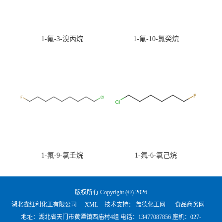
1-氟-3-溴丙烷
1-氟-10-氯癸烷
1-氟-9-氯壬烷
1-氟-6-氯己烷
版权所有 Copyright (©) 2026
湖北鑫红利化工有限公司
XML
技术支持：
盖德化工网
食品商务网
地址：湖北省天门市黄潭镇西庙村4组 电话：
13477087856 座机：027-