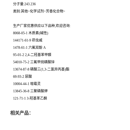
分子量:243.236
类别:其他>化学试剂>芳香化合物>
生产厂家优惠供应以下品种,欢迎咨询:
8068-05-1 木质素(碱性)
144171-61-9 茚虫威
1478-61-1 六氟双酚 A
95-01-2 2,4-二羟基苯甲醛
54010-75-2 三氟甲烷磺酸锌
13674-87-8 磷酸三(1,3-二氯异丙基)酯
69-93-2 尿酸
10004-44-1 噁霉灵
13845-36-8 三聚磷酸钾
121-71-1 3-羟基苯乙酮
相关产品：