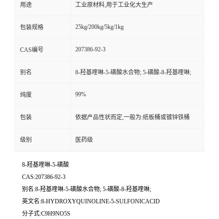
用途
工业原材料,用于工业化大生产
25kg/200kg/5kg/1kg
包装规格
207386-92-3
CAS编号
别名
8-羟基喹啉-5-磺酸水合物; 5-磺酸-8-羟基喹啉;
99%
纯度
包装
依据产品性状而定,一般为:纸板桶或镀锌铁桶
级别
医药级
8-羟基喹啉-5-磺酸
CAS:207386-92-3
别名:8-羟基喹啉-5-磺酸水合物; 5-磺酸-8-羟基喹啉;
英文名:8-HYDROXYQUINOLINE-5-SULFONICACID
分子式:C9H9NO5S