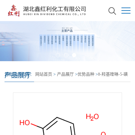
产品展厅
您当前的位置：
网站首页
>
产品展厅
>
优势品种
>
8-羟基喹啉-5-磺
酸