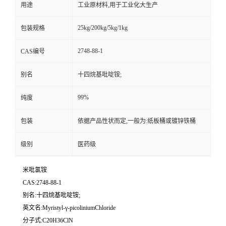
用途
工业原材料,用于工业化大生产
25kg/200kg/5kg/1kg
包装规格
2748-88-1
CAS编号
别名
十四烷基吡啶铵;
99%
纯度
包装
依据产品性状而定,一般为:纸板桶或镀锌铁桶
级别
医药级
米吡氯铵
CAS:2748-88-1
别名:十四烷基吡啶铵;
英文名:Myristyl-γ-picoliniumChloride
分子式:C20H36ClN