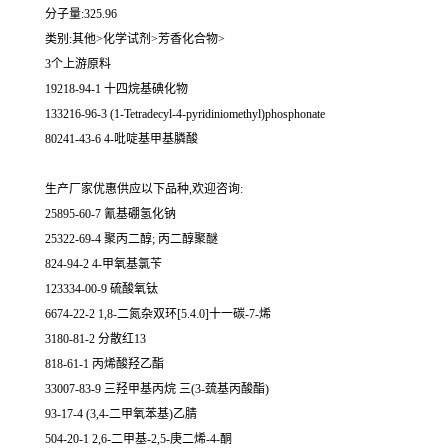
分子量:325.96
类别:其他>化学试剂>芳香化合物>
3个上游原料
19218-94-1 十四烷基碘化物
133216-96-3 (1-Tetradecyl-4-pyridiniomethyl)phosphonate
80241-43-6 4-吡啶基甲基膦酸
生产厂家优惠供应以下品种,欢迎咨询:
25895-60-7 氰基硼氢化钠
25322-69-4 聚丙二醇; 丙二醇聚醚
824-94-2 4-甲氧基氯苄
123334-00-9 硫酸氧钛
6674-22-2 1,8-二氮杂双环[5.4.0]十一碳-7-烯
3180-81-2 分散红13
818-61-1 丙烯酸羟乙酯
33007-83-9 三羟甲基丙烷 三(3-巯基丙酸酯)
93-17-4 (3,4-二甲氧苯基)乙腈
504-20-1 2,6-二甲基-2,5-庚二烯-4-酮