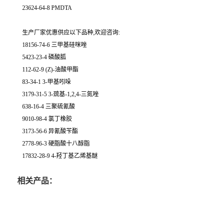
23624-64-8 PMDTA
生产厂家优惠供应以下品种,欢迎咨询:
18156-74-6 三甲基硅咪唑
5423-23-4 磷酸胍
112-62-9 (Z)-油酸甲酯
83-34-1 3-甲基吲哚
3179-31-5 3-巯基-1,2,4-三氮唑
638-16-4 三聚硫氰酸
9010-98-4 氯丁橡胶
3173-56-6 异氰酸苄酯
2778-96-3 硬脂酸十八醇脂
17832-28-9 4-羟丁基乙烯基醚
相关产品：