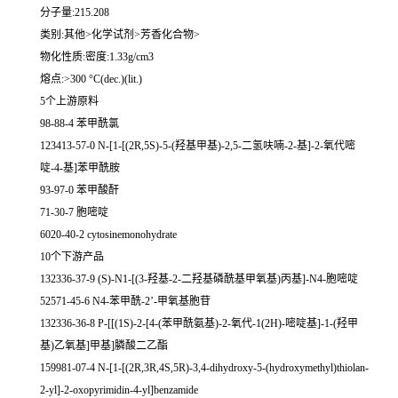
分子量:215.208
类别:其他>化学试剂>芳香化合物>
物化性质:密度:1.33g/cm3
熔点:>300 °C(dec.)(lit.)
5个上游原料
98-88-4 苯甲酰氯
123413-57-0 N-[1-[(2R,5S)-5-(羟基甲基)-2,5-二氢呋喃-2-基]-2-氧代嘧
啶-4-基]苯甲酰胺
93-97-0 苯甲酸酐
71-30-7 胞嘧啶
6020-40-2 cytosinemonohydrate
10个下游产品
132336-37-9 (S)-N1-[(3-羟基-2-二羟基磷酰基甲氧基)丙基]-N4-胞嘧啶
52571-45-6 N4-苯甲酰-2’-甲氧基胞苷
132336-36-8 P-[[(1S)-2-[4-(苯甲酰氨基)-2-氧代-1(2H)-嘧啶基]-1-(羟甲
基)乙氧基]甲基]膦酸二乙酯
159981-07-4 N-[1-[(2R,3R,4S,5R)-3,4-dihydroxy-5-(hydroxymethyl)thiolan-
2-yl]-2-oxopyrimidin-4-yl]benzamide