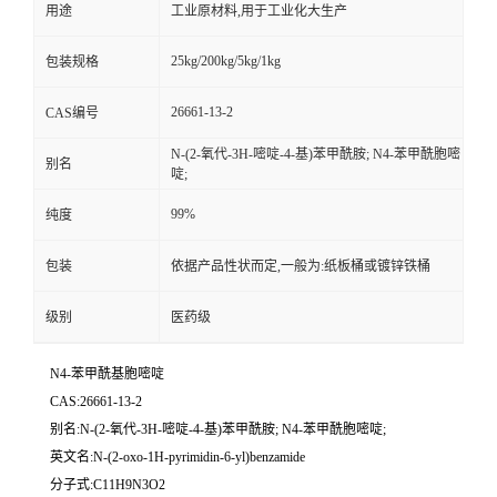
用途
工业原材料,用于工业化大生产
25kg/200kg/5kg/1kg
包装规格
26661-13-2
CAS编号
N-(2-氧代-3H-嘧啶-4-基)苯甲酰胺; N4-苯甲酰胞嘧
别名
啶;
99%
纯度
包装
依据产品性状而定,一般为:纸板桶或镀锌铁桶
级别
医药级
N4-苯甲酰基胞嘧啶
CAS:26661-13-2
别名:N-(2-氧代-3H-嘧啶-4-基)苯甲酰胺; N4-苯甲酰胞嘧啶;
英文名:N-(2-oxo-1H-pyrimidin-6-yl)benzamide
分子式:C11H9N3O2