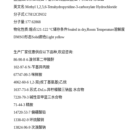
英文名:Methyl 1,2,5,6-Tetrahydropyridine-3-carboxylate Hydrochloride
分子式:C7H12ClNO2
分子量:177.62868
物化性质:熔点121-122 °C储存条件Sealed in dry,Room Temperature溶解度
DMSO形态Solid颜色Light yellow
生产厂家优惠供应以下品种,欢迎咨询:
86-90-8 4-溴邻苯二甲酸酐
102-97-6 N-苄基异丙胺
67747-09-5 咪鲜胺
4062-60-6 1,2-双(叔丁基氨基)乙烷
1637-73-6 苏式-DsLs-异柠檬酸三钠盐 水合物
7220-79-3 碱性亚甲蓝三水合物
71-44-3 精胺
14720-53-7 偏硼酸铅
1338-02-9 环烷酸铜
13824-96-9 次溴酸钠