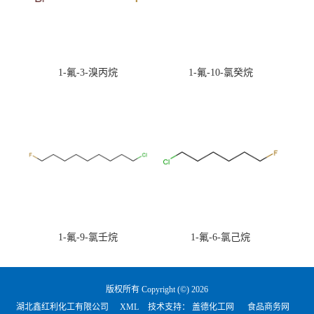
1-氟-3-溴丙烷
1-氟-10-氯癸烷
1-氟-9-氯壬烷
1-氟-6-氯己烷
版权所有 Copyright (©) 2026
湖北鑫红利化工有限公司
XML
技术支持：
盖德化工网
食品商务网