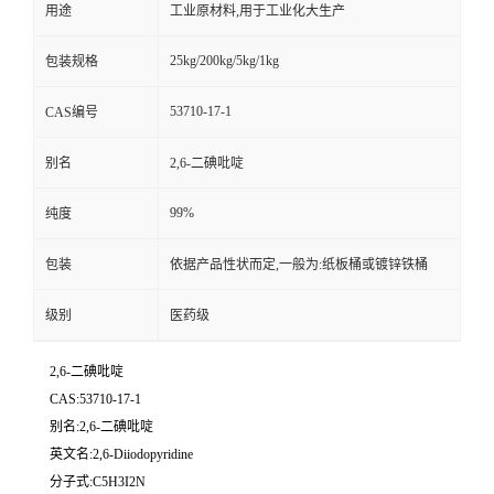
用途
工业原材料,用于工业化大生产
25kg/200kg/5kg/1kg
包装规格
53710-17-1
CAS编号
别名
2,6-二碘吡啶
99%
纯度
包装
依据产品性状而定,一般为:纸板桶或镀锌铁桶
级别
医药级
2,6-二碘吡啶
CAS:53710-17-1
别名:2,6-二碘吡啶
英文名:2,6-Diiodopyridine
分子式:C5H3I2N