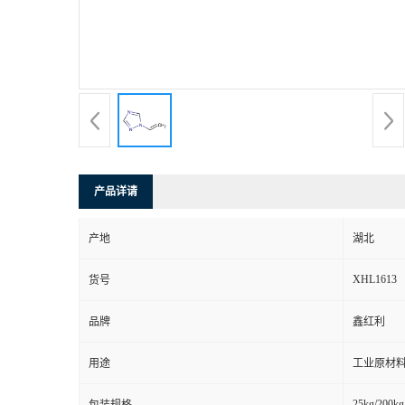
产品详请
产地
湖北
XHL1613
货号
品牌
鑫红利
用途
工业原材料
25kg/200kg