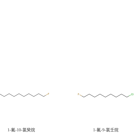
1-氟-10-氯癸烷
1-氟-9-氯壬烷