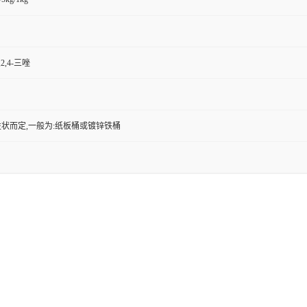
,2,4-三唑
状而定,一般为:纸板桶或镀锌铁桶