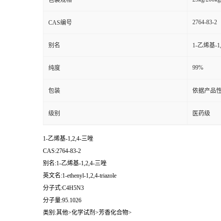
包装规格
2764-83-2
CAS编号
别名
1-乙烯基-1
99%
纯度
包装
依据产品性
级别
医药级
1-乙烯基-1,2,4-三唑
CAS:2764-83-2
别名:1-乙烯基-1,2,4-三唑
英文名:1-ethenyl-1,2,4-triazole
分子式:C4H5N3
分子量:95.1026
类别:其他>化学试剂>芳香化合物>