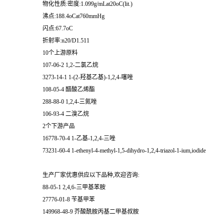
物化性质:密度:1.099g/mLat20oC(lit.)
沸点:188.4oCat760mmHg
闪点:67.7oC
折射率:n20/D1.511
10个上游原料
107-06-2 1,2-二氯乙烷
3273-14-1 1-(2-羟基乙基)-1,2,4-噻唑
108-05-4 醋酸乙烯酯
288-88-0 1,2,4-三氮唑
106-93-4 二溴乙烷
2个下游产品
16778-70-4 1-乙基-1,2,4-三唑
73231-60-4 1-ethenyl-4-methyl-1,5-dihydro-1,2,4-triazol-1-ium,iodide
生产厂家优惠供应以下品种,欢迎咨询:
88-05-1 2,4,6-三甲基苯胺
27776-01-8 苄基甲苯
149968-48-9 芥酸酰胺丙基二甲基叔胺