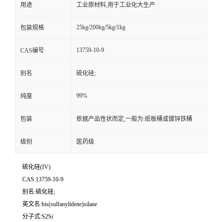
用途
工业原材料,用于工业化大生产
25kg/200kg/5kg/1kg
包装规格
13759-10-9
CAS编号
别名
硫化硅;
99%
纯度
包装
依据产品性状而定,一般为:纸板桶或镀锌铁桶
级别
医药级
硫化硅(IV)
CAS:13759-10-9
别名:硫化硅;
英文名:bis(sulfanylidene)silane
分子式:S2Si