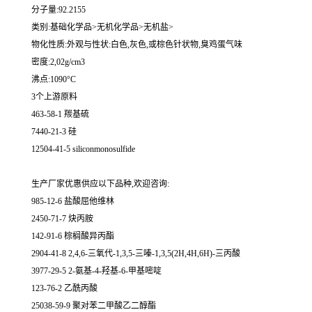
分子量:92.2155
类别:基础化学品>无机化学品>无机盐>
物化性质:外观与性状:白色,灰色,或棕色针状物,臭鸡蛋气味
密度:2,02g/cm3
沸点:1090°C
3个上游原料
463-58-1 羰基硫
7440-21-3 硅
12504-41-5 siliconmonosulfide
生产厂家优惠供应以下品种,欢迎咨询:
985-12-6 盐酸屈他维林
2450-71-7 炔丙胺
142-91-6 棕榈酸异丙酯
2904-41-8 2,4,6-三氧代-1,3,5-三嗪-1,3,5(2H,4H,6H)-三丙酸
3977-29-5 2-氨基-4-羟基-6-甲基嘧啶
123-76-2 乙酰丙酸
25038-59-9 聚对苯二甲酸乙二醇酯