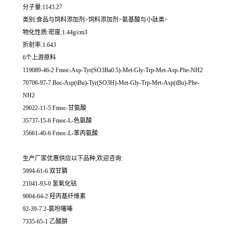
分子量:1143.27
类别:食品与饲料添加剂>饲料添加剂>氨基酸与小肽类>
物化性质:密度:1.44g/cm3
折射率:1.643
6个上游原料
119089-46-2 Fmoc-Asp-Tyr(SO3Ba0.5)-Met-Gly-Trp-Met-Asp-Phe-NH2
70706-97-7 Boc-Asp(tBu)-Tyr(SO3H)-Met-Gly-Trp-Met-Asp(tBu)-Phe-
NH2
29022-11-5 Fmoc-甘氨酸
35737-15-6 Fmoc-L-色氨酸
35661-40-6 Fmoc-L-苯丙氨酸
生产厂家优惠供应以下品种,欢迎咨询:
5994-61-6 双甘膦
21041-93-0 氢氧化钴
9004-64-2 羟丙基纤维素
92-39-7 2-氯吩噻嗪
7335-65-1 乙酸肼