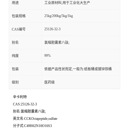
用途
工业原材料,用于工业化大生产
25kg/200kg/5kg/1kg
包装规格
25126-32-3
CAS编号
别名
氯缩胆囊素八肽;
99%
纯度
包装
依据产品性状而定,一般为:纸板桶或镀锌铁桶
级别
医药级
辛卡利特
CAS:25126-32-3
别名:氯缩胆囊素八肽;
英文名:CCKOctapeptide,sulfate
分子式:C49H62N10O16S3