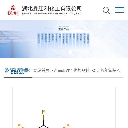
产品展厅
您当前的位置：
网站首页
>
产品展厅
>
优势品种
>
2-五氟苯氧基乙
醇