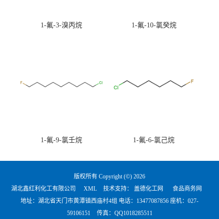
1-氟-3-溴丙烷
1-氟-10-氯癸烷
1-氟-9-氯壬烷
1-氟-6-氯己烷
版权所有 Copyright (©) 2026
湖北鑫红利化工有限公司
XML
技术支持：
盖德化工网
食品商务网
地址：湖北省天门市黄潭镇西庙村4组 电话：
13477087856 座机：027-
59106151
传真：QQ1018285511