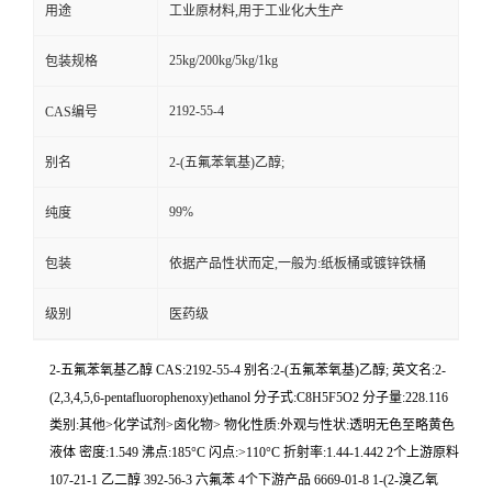
用途
工业原材料,用于工业化大生产
25kg/200kg/5kg/1kg
包装规格
2192-55-4
CAS编号
别名
2-(五氟苯氧基)乙醇;
99%
纯度
包装
依据产品性状而定,一般为:纸板桶或镀锌铁桶
级别
医药级
2-五氟苯氧基乙醇 CAS:2192-55-4 别名:2-(五氟苯氧基)乙醇; 英文名:2-
(2,3,4,5,6-pentafluorophenoxy)ethanol 分子式:C8H5F5O2 分子量:228.116
类别:其他>化学试剂>卤化物> 物化性质:外观与性状:透明无色至略黄色
液体 密度:1.549 沸点:185°C 闪点:>110°C 折射率:1.44-1.442 2个上游原料
107-21-1 乙二醇 392-56-3 六氟苯 4个下游产品 6669-01-8 1-(2-溴乙氧