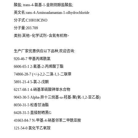
酸盐; trans-4-氨基-1-金刚烷醇盐酸盐;
英文名:rans-4-Aminoadamantan-1-olhydrochloride
分子式:C10H18ClNO
分子量:203.709
类别:其他>化学试剂>含氮有机物>
生产厂家优惠供应以下品种,欢迎咨询:
920-46-7 甲基丙烯酰氯
6606-65-1 2-氰基-2-丙烯酸丁酯
74866-28-7 (+/-)-2,2-二溴-1,1-二联萘
5891-21-4 5-氯-2-戊酮
6217-68-1 4-硝基苯硫酸钾单水合物
9043-30-5 Alpha-异十三烷基-ω-羟基-聚(氧-1,2-亚乙基)
8050-31-5 松香甘油酯
6428-31-5 直接耐晒黑G
41663-84-7 N-甲基-4-硝基邻苯二甲酰亚胺
121-54-0 氯化苄乙氧铵