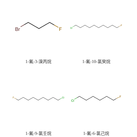
1-氟-3-溴丙烷
1-氟-10-氯癸烷
1-氟-9-氯壬烷
1-氟-6-氯己烷