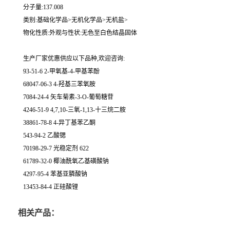
分子量:137.008
类别:基础化学品>无机化学品>无机盐>
物化性质:外观与性状:无色至白色结晶固体
生产厂家优惠供应以下品种,欢迎咨询:
93-51-6 2-甲氧基-4-甲基苯酚
68047-06-3 4-羟基三苯氧胺
7084-24-4 矢车菊素-3-O-葡萄糖苷
4246-51-9 4,7,10-三氧-1,13-十三烷二胺
38861-78-8 4-异丁基苯乙酮
543-94-2 乙酸锶
70198-29-7 光稳定剂 622
61789-32-0 椰油酰氧乙基磺酸钠
4297-95-4 苯基亚膦酸钠
13453-84-4 正硅酸锂
相关产品：