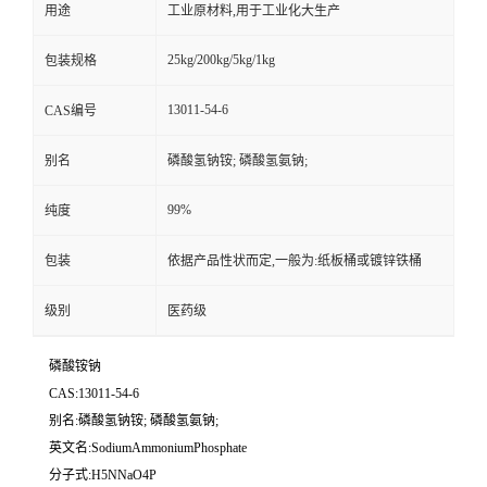
用途
工业原材料,用于工业化大生产
25kg/200kg/5kg/1kg
包装规格
13011-54-6
CAS编号
别名
磷酸氢钠铵; 磷酸氢氨钠;
99%
纯度
包装
依据产品性状而定,一般为:纸板桶或镀锌铁桶
级别
医药级
磷酸铵钠
CAS:13011-54-6
别名:磷酸氢钠铵; 磷酸氢氨钠;
英文名:SodiumAmmoniumPhosphate
分子式:H5NNaO4P