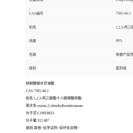
包装规格
7501-44-2
CAS编号
别名
1,2,3-
99%
纯度
包装
依据产品性
级别
医药级
棕榈酸缩水甘油酯
CAS:7501-44-2
别名:1,2,3-丙三醇脂十八碳烯酸异酯;
英文名:oxiran-2-ylmethylhexadecanoate
分子式:C19H36O3
分子量:312.487
类别:其他>化学试剂>杂环化合物>