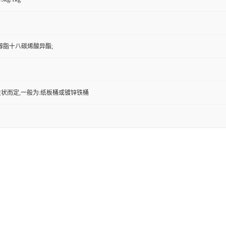
丙三醇脂十八碳烯酸异酯;
状而定,一般为:纸板桶或镀锌铁桶