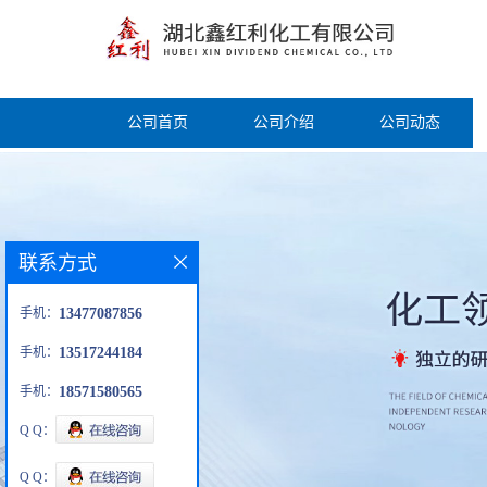
公司首页
公司介绍
公司动态
联系方式
手机：
13477087856
手机：
13517244184
手机：
18571580565
Q Q：
Q Q：