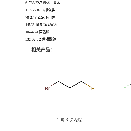
61788-32-7 氢化三联苯
112225-87-3 抑食肼
78-27-3 乙炔环己醇
14593-46-5 叔戊醇钠
104-46-1 茴香脑
532-02-5 2-萘磺酸钠
相关产品：
1-氟-3-溴丙烷