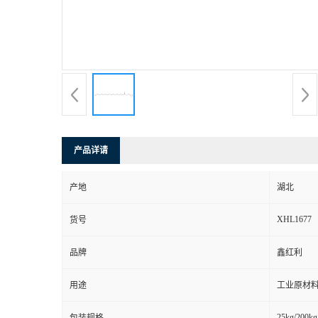
产品详请
产地
湖北
XHL1677
货号
品牌
鑫红利
用途
工业原材料
25kg/200kg