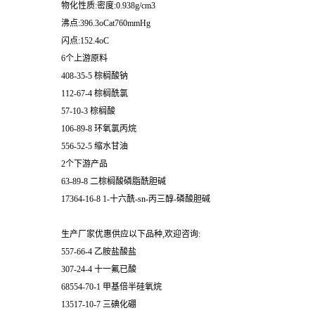
物化性质:密度:0.938g/cm3
沸点:396.3oCat760mmHg
闪点:152.4oC
6个上游原料
408-35-5 棕榈酸钠
112-67-4 棕榈酰氯
57-10-3 棕榈酸
106-89-8 环氧氯丙烷
556-52-5 缩水甘油
2个下游产品
63-89-8 二棕榈酸磷脂酰胆碱
17364-16-8 1-十六酰-sn-丙三醇-磷酸胆碱
生产厂家优惠供应以下品种,欢迎咨询:
557-66-4 乙胺盐酸盐
307-24-4 十一氟已酸
68554-70-1 甲基倍半硅氧烷
13517-10-7 三碘化硼