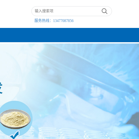
服务热线：
13477087856