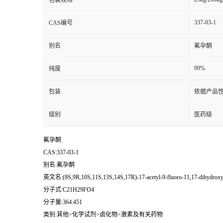
包装规格
337-03-1
CAS编号
别名
氟孕酮
99%
纯度
包装
依据产品性
级别
医药级
氟孕酮
CAS:337-03-1
别名:氟孕酮
英文名:(8S,9R,10S,11S,13S,14S,17R)-17-acetyl-9-fluoro-11,17-dihydroxy-1
分子式:C21H29FO4
分子量:364.451
类别:其他>化学试剂>卤化物>激素及有关药物