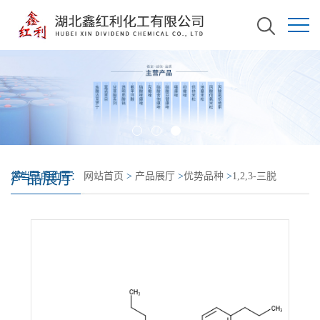
产品展厅
您当前的位置：
网站首页
>
产品展厅
>
优势品种
>
1,2,3-三脱
氧-4,6:5,7-双-O-[(4-丙苯基)亚甲基]-壬醇