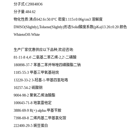
分子式:C29H40O6
分子量:484.62
物化性质:沸点642.6±50.0°C 密度1.115±0.06g/cm3 溶解度
DMSO(Slightly),Toluene(Slightly)形态Solid酸度系数(pKa)13.26±0.20 颜色
WhitetoOff-White
生产厂家优惠供应以下品种,欢迎咨询:
81-11-8 4,4'-二氨基二苯乙烯-2,2'-二磺酸
180898-37-7 苯基二苯并咪唑四磺酸酯二钠
1185-55-3 甲基三甲氧基硅烷
13220-33-2 3-羟基-1-甲基四氢吡咯
10257-54-2 硫酸铜
9004-98-2 聚氧乙烯油酸酯
100643-71-8 地氯雷他定
3886-69-9 R(+)-alpha-甲基苄胺
7398-69-8 二烯丙基二甲基氯化铵
222400-29-5 豌豆蛋白