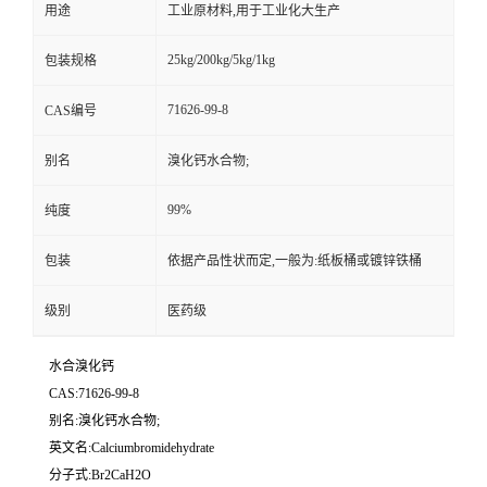
用途
工业原材料,用于工业化大生产
25kg/200kg/5kg/1kg
包装规格
71626-99-8
CAS编号
别名
溴化钙水合物;
99%
纯度
包装
依据产品性状而定,一般为:纸板桶或镀锌铁桶
级别
医药级
水合溴化钙
CAS:71626-99-8
别名:溴化钙水合物;
英文名:Calciumbromidehydrate
分子式:Br2CaH2O