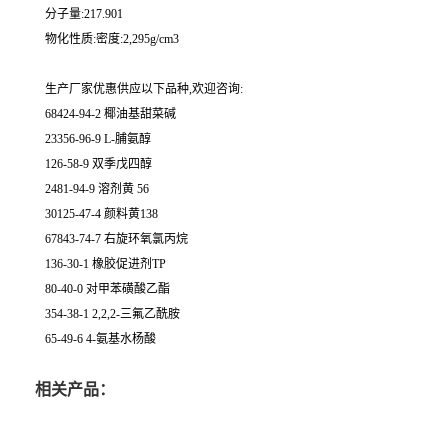
分子量:217.901
物化性质:密度:2,295g/cm3
生产厂家优惠供应以下品种,欢迎咨询:
68424-94-2 椰油基甜菜碱
23356-96-9 L-脯氨醇
126-58-9 双季戊四醇
2481-94-9 溶剂黄 56
30125-47-4 颜料黄138
67843-74-7 右旋环氧氯丙烷
136-30-1 橡胶促进剂TP
80-40-0 对甲苯磺酸乙酯
354-38-1 2,2,2-三氟乙酰胺
65-49-6 4-氨基水杨酸
相关产品：