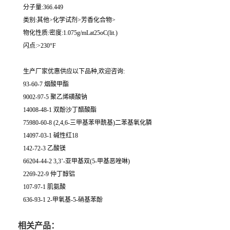
分子量:366.449
类别:其他>化学试剂>芳香化合物>
物化性质:密度:1.075g/mLat25oC(lit.)
闪点:>230°F
生产厂家优惠供应以下品种,欢迎咨询:
93-60-7 烟酸甲酯
9002-97-5 聚乙烯磺酸钠
14008-48-1 双酚沙丁醋酸酯
75980-60-8 (2,4,6-三甲基苯甲酰基)二苯基氧化膦
14097-03-1 碱性红18
142-72-3 乙酸镁
66204-44-2 3,3’-亚甲基双(5-甲基恶唑啉)
2269-22-9 仲丁醇铝
107-97-1 肌氨酸
636-93-1 2-甲氧基-5-硝基苯酚
相关产品：