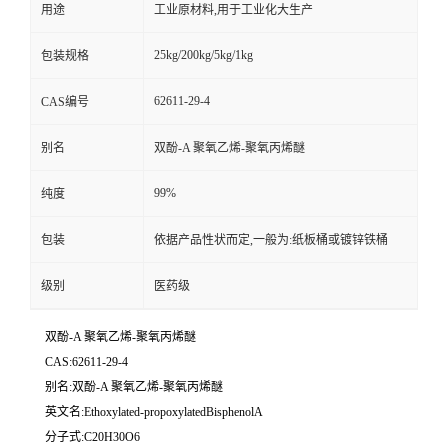
用途
工业原材料,用于工业化大生产
25kg/200kg/5kg/1kg
包装规格
62611-29-4
CAS编号
别名
双酚-A 聚氧乙烯-聚氧丙烯醚
99%
纯度
包装
依据产品性状而定,一般为:纸板桶或镀锌铁桶
级别
医药级
双酚-A 聚氧乙烯-聚氧丙烯醚
CAS:62611-29-4
别名:双酚-A 聚氧乙烯-聚氧丙烯醚
英文名:Ethoxylated-propoxylatedBisphenolA
分子式:C20H30O6