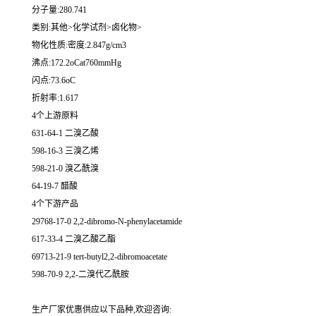
分子量:280.741
类别:其他>化学试剂>卤化物>
物化性质:密度:2.847g/cm3
沸点:172.2oCat760mmHg
闪点:73.6oC
折射率:1.617
4个上游原料
631-64-1 二溴乙酸
598-16-3 三溴乙烯
598-21-0 溴乙酰溴
64-19-7 醋酸
4个下游产品
29768-17-0 2,2-dibromo-N-phenylacetamide
617-33-4 二溴乙酸乙酯
69713-21-9 tert-butyl2,2-dibromoacetate
598-70-9 2,2-二溴代乙酰胺
生产厂家优惠供应以下品种,欢迎咨询: