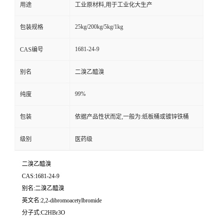
用途
工业原材料,用于工业化大生产
25kg/200kg/5kg/1kg
包装规格
1681-24-9
CAS编号
别名
二溴乙醯溴
99%
纯度
包装
依据产品性状而定,一般为:纸板桶或镀锌铁桶
级别
医药级
二溴乙醯溴
CAS:1681-24-9
别名:二溴乙醯溴
英文名:2,2-dibromoacetylbromide
分子式:C2HBr3O