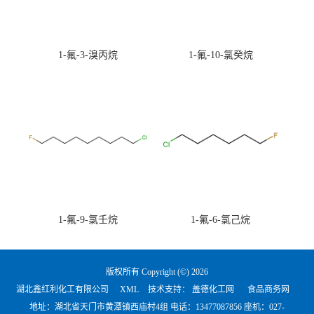
1-氟-3-溴丙烷
1-氟-10-氯癸烷
1-氟-9-氯壬烷
1-氟-6-氯己烷
版权所有 Copyright (©) 2026
湖北鑫红利化工有限公司
XML
技术支持：
盖德化工网
食品商务网
地址：湖北省天门市黄潭镇西庙村4组 电话：
13477087856 座机：027-