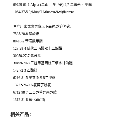
69759-61-1 Alpha-(二正丁胺甲基)-2,7-二氯芴-4-甲醇
1064-37-5 9,9-bis(9H-fluoren-9-yl)fluorene
生产厂家优惠供应以下品种,欢迎咨询:
7585-20-8 醋酸锆
80-18-2 苯磺酸甲酯
123-28-4 硫代二丙酸双十二烷酯
30950-27-7 紫苏葶
30499-70-8 三羟甲基丙烷三缩水甘油醚
142-72-3 乙酸镁
6216-81-5 里立脂素B二甲醚
13222-26-9 2-氯异丁酰氯
6712-98-7 二乙醇单异丙醇胺
1312-81-8 氧化镧(III)
相关产品：