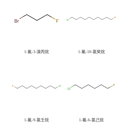
1-氟-3-溴丙烷
1-氟-10-氯癸烷
1-氟-9-氯壬烷
1-氟-6-氯己烷