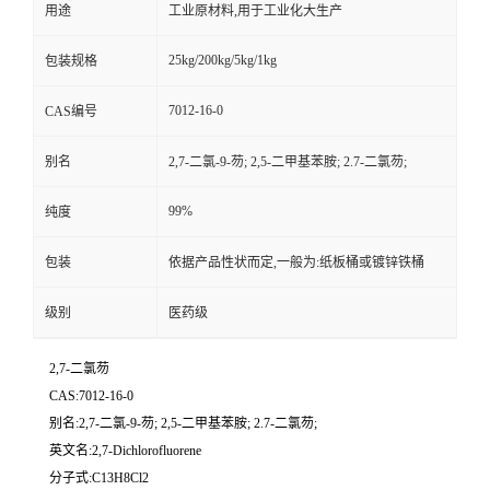
用途
工业原材料,用于工业化大生产
25kg/200kg/5kg/1kg
包装规格
7012-16-0
CAS编号
别名
2,7-二氯-9-芴; 2,5-二甲基苯胺; 2.7-二氯芴;
99%
纯度
包装
依据产品性状而定,一般为:纸板桶或镀锌铁桶
级别
医药级
2,7-二氯芴
CAS:7012-16-0
别名:2,7-二氯-9-芴; 2,5-二甲基苯胺; 2.7-二氯芴;
英文名:2,7-Dichlorofluorene
分子式:C13H8Cl2