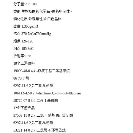
分子量:235.109
类别:生物及医药化学品>医药中间体>
物化性质:外观与性状:白色晶体
密度:1.365g/cm3
沸点:370.7oCat760mmHg
熔点:126-128
闪点:185.3oC
折射率:1.66
19个上游原料
19099-48-0 4,4’-双叔丁基二苯基甲烷
86-73-7 芴
6297-11-6 2,7-二氯-9-芴酮
106112-42-9 2,7-dichloro-3,6-di-t-butylfluorene
58775-07-8 3,6-二叔丁基黄酮
12个下游产品
37568-11-9 2,7-二氯-4-硝基-9H-芴-9-酮
6297-11-6 2,7-二氯-9-芴酮
53221-14-0 2,7-二氯芴-4-环氧乙烷