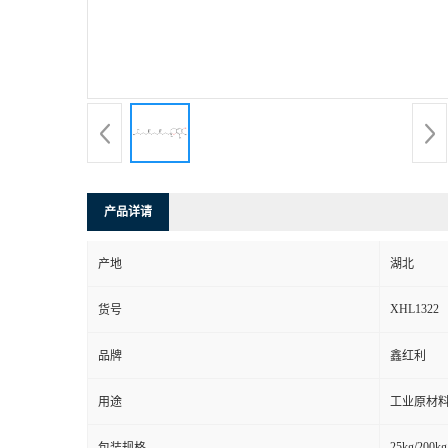
产品详请
产地
湖北
XHL1322
货号
品牌
鑫红利
用途
工业原材料
25kg/200kg