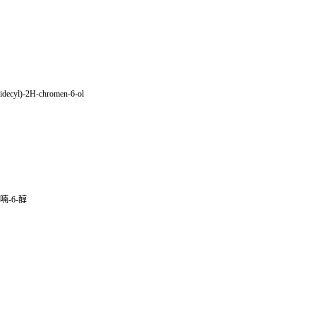
ridecyl)-2H-chromen-6-ol
吡喃-6-醇