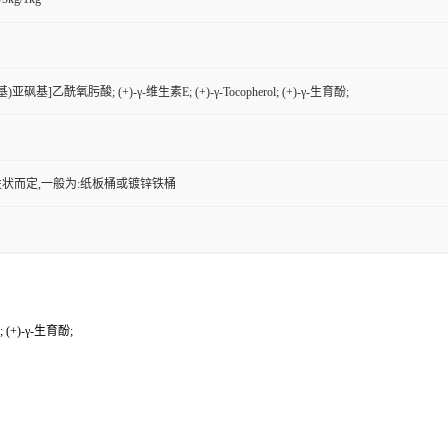
)亚砜基]乙酰氧肟酸; (+)-γ-维生素E; (+)-γ-Tocopherol; (+)-γ-生育酚;
状而定,一般为:纸板桶或镀锌铁桶
 (+)-γ-生育酚;