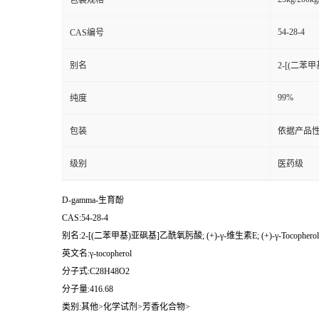
包装规格
54-28-4
CAS编号
别名
2-[(二苯甲基
99%
纯度
包装
依据产品性
级别
医药级
D-gamma-生育酚
CAS:54-28-4
别名:2-[(二苯甲基)亚砜基]乙酰氧肟酸; (+)-γ-维生素E; (+)-γ-Tocopherol;
英文名:γ-tocopherol
分子式:C28H48O2
分子量:416.68
类别:其他>化学试剂>芳香化合物>