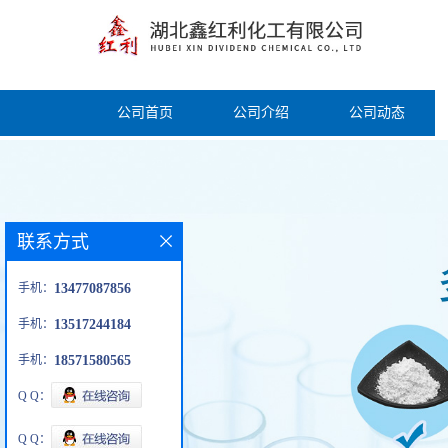
公司首页
公司介绍
公司动态
联系方式
手机：
13477087856
手机：
13517244184
手机：
18571580565
Q Q：
Q Q：