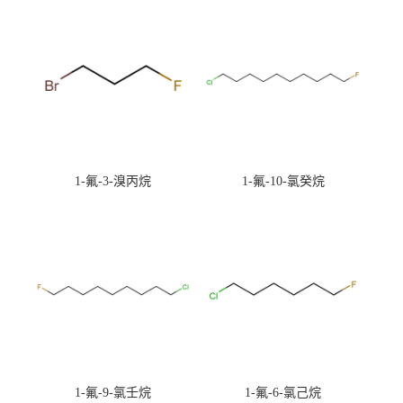
1-氟-3-溴丙烷
1-氟-10-氯癸烷
1-氟-9-氯壬烷
1-氟-6-氯己烷