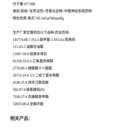
分子量:477.986
类别:其他>化学试剂>芳香化合物>中枢神经系统药物
物化性质:沸点:745.1oCat760mmHg
生产厂家优惠供应以下品种,欢迎咨询:
141774-68-7 (S)-2-氨甲基-1-M-Cbz-吡咯烷
111-03-5 油酸甘油酯
11097-59-9 铝镁水滑石
61310-53-0 3-乙氧基丙烯腈
2778-96-3 硬脂酸十八醇脂
19715-19-6 3,5-二叔丁基水杨酸
4538-37-8 异环己酰亚胺
592-87-0 硫氰酸铅(II)
7338-27-4 衣康酸单甲酯
52623-00-4 全氟环醚
相关产品：