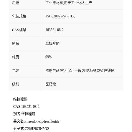
用途
工业原材料,用于工业化大生产
25kg/200kg/5kg/1kg
包装规格
163521-08-2
CAS编号
别名
维拉唑酮
99%
纯度
包装
依据产品性状而定,一般为:纸板桶或镀锌铁桶
级别
医药级
维拉唑酮
CAS:163521-08-2
别名:维拉唑酮
英文名:vilazodonehydrochloride
分子式:C26H28ClN5O2