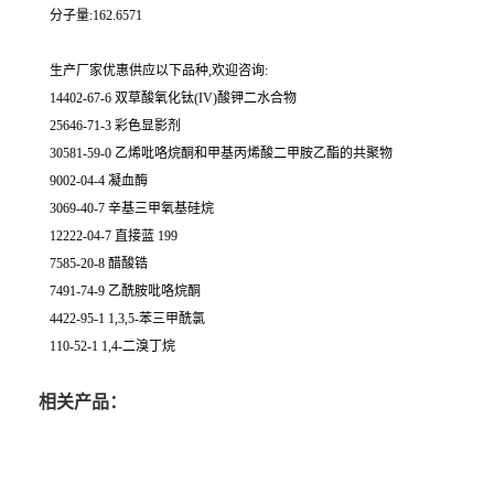
分子量:162.6571
生产厂家优惠供应以下品种,欢迎咨询:
14402-67-6 双草酸氧化钛(IV)酸钾二水合物
25646-71-3 彩色显影剂
30581-59-0 乙烯吡咯烷酮和甲基丙烯酸二甲胺乙酯的共聚物
9002-04-4 凝血酶
3069-40-7 辛基三甲氧基硅烷
12222-04-7 直接蓝 199
7585-20-8 醋酸锆
7491-74-9 乙酰胺吡咯烷酮
4422-95-1 1,3,5-苯三甲酰氯
110-52-1 1,4-二溴丁烷
相关产品：