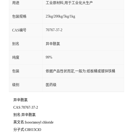
用途
工业原材料,用于工业化大生产
25kg/200kg/5kg/1kg
包装规格
70767-37-2
CAS编号
别名
异辛酰氯
99%
纯度
包装
依据产品性状而定,一般为:纸板桶或镀锌铁桶
级别
医药级
异辛酰氯
CAS:70767-37-2
别名:异辛酰氯
英文名:Isooctanoyl chloride
分子式:C8H15ClO