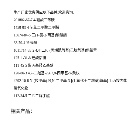
生产厂家优惠供应以下品种,欢迎咨询:
201802-67-7 4-硼酸三苯胺
1459-93-4 间苯二甲酸二甲酯
13674-84-5 三(1-氯-2-丙基)磷酸酯
83-79-4 鱼藤酮
1011714-83-2 4,4'-二[6-(丙烯酰氧基)己烷氧基]偶氮苯
12511-31-8 硅酸铝镁
111-45-5 烯丙基羟乙基醚
126-86-3 4,7-二羟基-2,4,7,9-四甲基-5-癸炔
4292-10-8 N-(羧甲基)-N,N-二甲基-3-[(1-氧代十二烷基)氨基]-1-丙铵内盐
氢氧化物
112-34-5 二乙二醇丁醚
相关产品：