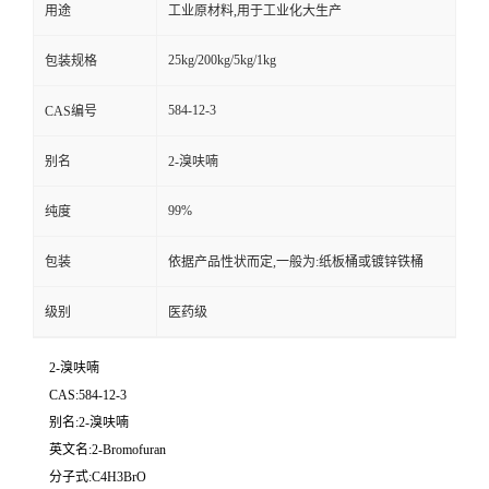
用途
工业原材料,用于工业化大生产
25kg/200kg/5kg/1kg
包装规格
584-12-3
CAS编号
别名
2-溴呋喃
99%
纯度
包装
依据产品性状而定,一般为:纸板桶或镀锌铁桶
级别
医药级
2-溴呋喃
CAS:584-12-3
别名:2-溴呋喃
英文名:2-Bromofuran
分子式:C4H3BrO