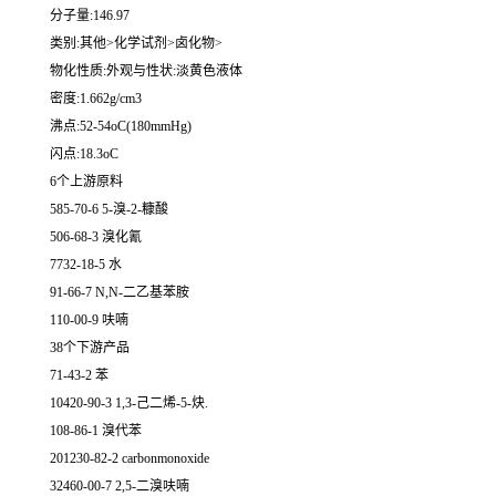
分子量:146.97
类别:其他>化学试剂>卤化物>
物化性质:外观与性状:淡黄色液体
密度:1.662g/cm3
沸点:52-54oC(180mmHg)
闪点:18.3oC
6个上游原料
585-70-6 5-溴-2-糠酸
506-68-3 溴化氰
7732-18-5 水
91-66-7 N,N-二乙基苯胺
110-00-9 呋喃
38个下游产品
71-43-2 苯
10420-90-3 1,3-己二烯-5-炔.
108-86-1 溴代苯
201230-82-2 carbonmonoxide
32460-00-7 2,5-二溴呋喃