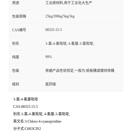
用途
工业原材料,用于工业化大生产
25kg/200kg/5kg/1kg
包装规格
68325-15-5
CAS编号
别名
3-氯-4-氰吡啶; 4-氰基-3-氯吡啶;
99%
纯度
包装
依据产品性状而定,一般为:纸板桶或镀锌铁桶
级别
医药级
3-氯-4-氰基吡啶
CAS:68325-15-5
别名:3-氯-4-氰吡啶; 4-氰基-3-氯吡啶;
英文名:3-Chloro-4-cyanopyridine
分子式:C6H3ClN2