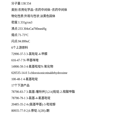
分子量:138.554
类别:农用化学品>农药中间体>农药中间体
物化性质:外观与性状:淡黄色固体
密度:1.331g/cm3
沸点:233.304oCat760mmHg
熔点:71-73°C
闪点:94.899oC
6个上游原料
72990-37-5 3-氯吡啶-4-甲醛
616-47-7 N-甲基咪唑
14906-59-3 4-氰基吡啶N-氧化物
620535-14-0 3-chloroisonicotinaldehydeoxime
100-48-1 4-氰基吡啶
17个下游产品
78790-83-7 3-氨基-噻吩并[3,2-b]吡啶-2-羧酸甲酯
78790-79-1 3-氨基-4-氰基吡啶
20485-35-2 4-(氨基甲基)-3-吡啶醇
80935-77-9 2,6-萘啶-1(2H)-酮