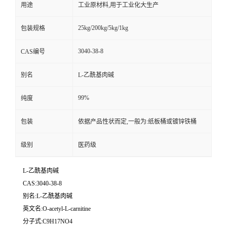
用途
工业原材料,用于工业化大生产
25kg/200kg/5kg/1kg
包装规格
3040-38-8
CAS编号
别名
L-乙酰基肉碱
99%
纯度
包装
依据产品性状而定,一般为:纸板桶或镀锌铁桶
级别
医药级
L-乙酰基肉碱
CAS:3040-38-8
别名:L-乙酰基肉碱
英文名:O-acetyl-L-carnitine
分子式:C9H17NO4