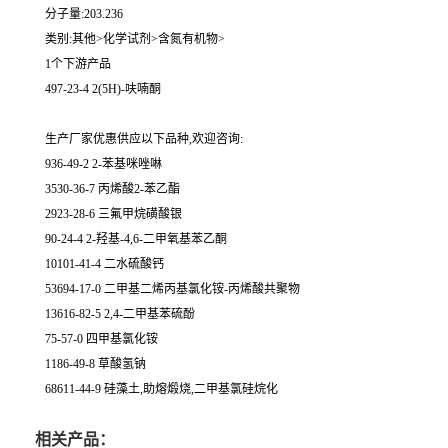
分子量:203.236
类别:其他>化学试剂>含氮有机物>
1个下游产品
497-23-4 2(5H)-呋喃酮
生产厂家优惠供应以下品种,欢迎咨询:
936-49-2 2-苯基咪唑啉
3530-36-7 丙烯酸2-苯乙酯
2923-28-6 三氟甲烷磺酸银
90-24-4 2-羟基-4,6-二甲氧基苯乙酮
10101-41-4 二水硫酸钙
53694-17-0 二甲基二烯丙基氯化铵-丙烯酸共聚物
13616-82-5 2,4-二甲基苯硫酚
75-57-0 四甲基氯化铵
1186-49-8 草酸氢钠
68611-44-9 硅藻土,助熔煅烧,二甲基氯硅烷化
相关产品：