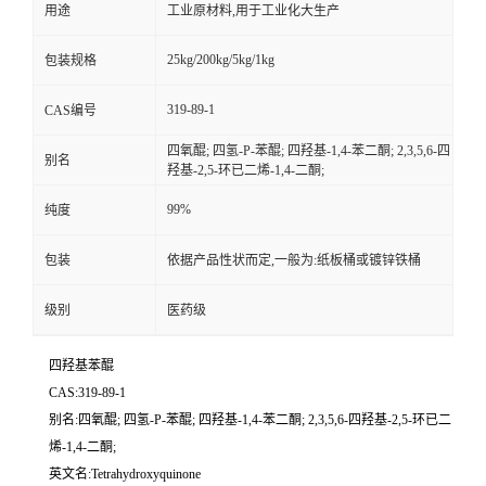
用途
工业原材料,用于工业化大生产
25kg/200kg/5kg/1kg
包装规格
319-89-1
CAS编号
四氧醌; 四氢-P-苯醌; 四羟基-1,4-苯二酮; 2,3,5,6-四
别名
羟基-2,5-环已二烯-1,4-二酮;
99%
纯度
包装
依据产品性状而定,一般为:纸板桶或镀锌铁桶
级别
医药级
四羟基苯醌
CAS:319-89-1
别名:四氧醌; 四氢-P-苯醌; 四羟基-1,4-苯二酮; 2,3,5,6-四羟基-2,5-环已二
烯-1,4-二酮;
英文名:Tetrahydroxyquinone