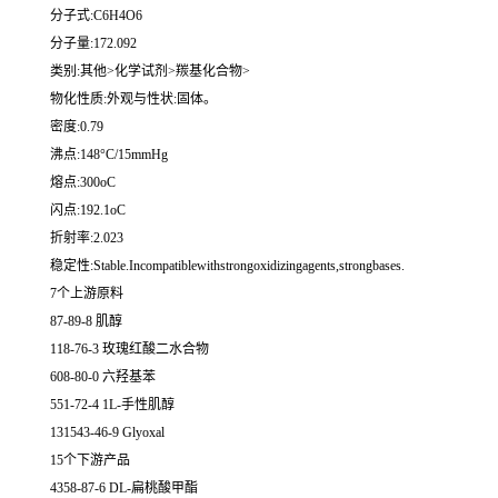
分子式:C6H4O6
分子量:172.092
类别:其他>化学试剂>羰基化合物>
物化性质:外观与性状:固体。
密度:0.79
沸点:148°C/15mmHg
熔点:300oC
闪点:192.1oC
折射率:2.023
稳定性:Stable.Incompatiblewithstrongoxidizingagents,strongbases.
7个上游原料
87-89-8 肌醇
118-76-3 玫瑰红酸二水合物
608-80-0 六羟基苯
551-72-4 1L-手性肌醇
131543-46-9 Glyoxal
15个下游产品
4358-87-6 DL-扁桃酸甲酯