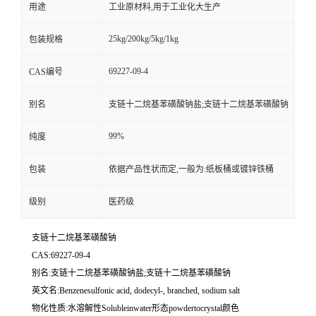
用途
工业原材料,用于工业化大生产
25kg/200kg/5kg/1kg
包装规格
69227-09-4
CAS编号
别名
支链十二烷基苯磺酸钠盐;支链十二烷基苯磺酸钠
99%
纯度
包装
依据产品性状而定,一般为:纸板桶或镀锌铁桶
级别
医药级
支链十二烷基苯磺酸钠
CAS:69227-09-4
别名:支链十二烷基苯磺酸钠盐;支链十二烷基苯磺酸钠
英文名:Benzenesulfonic acid, dodecyl-, branched, sodium salt
物化性质:水溶解性Solubleinwater形态powdertocrystal颜色