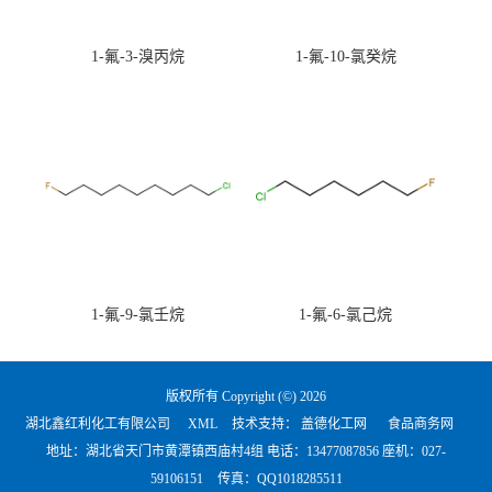
1-氟-3-溴丙烷
1-氟-10-氯癸烷
1-氟-9-氯壬烷
1-氟-6-氯己烷
版权所有 Copyright (©) 2026
湖北鑫红利化工有限公司
XML
技术支持：
盖德化工网
食品商务网
地址：湖北省天门市黄潭镇西庙村4组 电话：
13477087856 座机：027-
59106151
传真：QQ1018285511