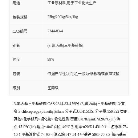
用途
工业原材料,用于工业化大生产
25kg/200kg/5kg/1kg
包装规格
2344-83-4
CAS编号
别名
(3-氯丙基)三甲基硅烷;
99%
纯度
包装
依据产品性状而定,一般为:纸板桶或镀锌铁桶
级别
医药级
3-氯丙基三甲基硅烷 CAS:2344-83-4 别名:(3-氯丙基)三甲基硅烷; 英文
名:3-chloropropyl(trimethyl)silane 分子式:C6H15ClSi 分子量:150.722 类别:
其他>化学试剂>卤化物> 物化性质:密度:0.878?g/mL?at20?°C(lit.) 沸
点:151?°C(lit.) 熔点:<0oC 闪点:49°C 折射率:n20/D1.431 9个上游原料 75-
16-1 甲基溴化镁 74-96-4 溴乙烷 917-54-4 甲基锂 5089-70-3 3-氯丙基三