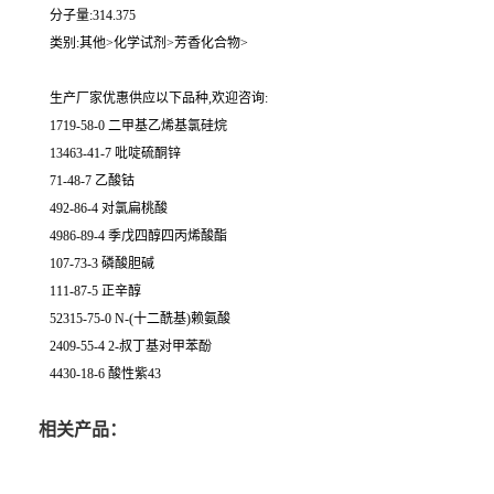
分子量:314.375
类别:其他>化学试剂>芳香化合物>
生产厂家优惠供应以下品种,欢迎咨询:
1719-58-0 二甲基乙烯基氯硅烷
13463-41-7 吡啶硫酮锌
71-48-7 乙酸钴
492-86-4 对氯扁桃酸
4986-89-4 季戊四醇四丙烯酸酯
107-73-3 磷酸胆碱
111-87-5 正辛醇
52315-75-0 N-(十二酰基)赖氨酸
2409-55-4 2-叔丁基对甲苯酚
4430-18-6 酸性紫43
相关产品：