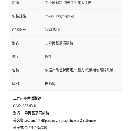
用途
工业原材料,用于工业化大生产
25kg/200kg/5kg/1kg
包装规格
1322-93-6
CAS编号
别名
二异丙基萘磺酸钠
99%
纯度
包装
依据产品性状而定,一般为:纸板桶或镀锌铁桶
级别
医药级
二异丙基萘磺酸钠
CAS:1322-93-6
别名:二异丙基萘磺酸钠
英文名:sodium,4,7-di(propan-2-yl)naphthalene-2-sulfonate
分子式:C16H19NaO3S