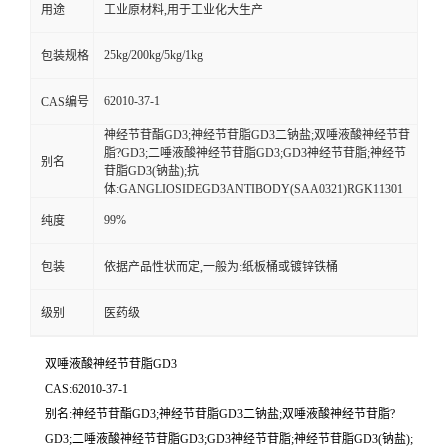
用途
工业原材料,用于工业化大生产
25kg/200kg/5kg/1kg
包装规格
62010-37-1
CAS编号
神经节苷酯GD3;神经节苷脂GD3二钠盐;双唾液酸神经节苷
脂?GD3;二唾液酸神经节苷脂GD3;GD3神经节苷脂;神经节
别名
苷脂GD3(钠盐);抗
体:GANGLIOSIDEGD3ANTIBODY(SAA0321)RGK11301
99%
纯度
包装
依据产品性状而定,一般为:纸板桶或镀锌铁桶
级别
医药级
双唾液酸神经节苷脂GD3
CAS:62010-37-1
别名:神经节苷酯GD3;神经节苷脂GD3二钠盐;双唾液酸神经节苷脂?
GD3;二唾液酸神经节苷脂GD3;GD3神经节苷脂;神经节苷脂GD3(钠盐);