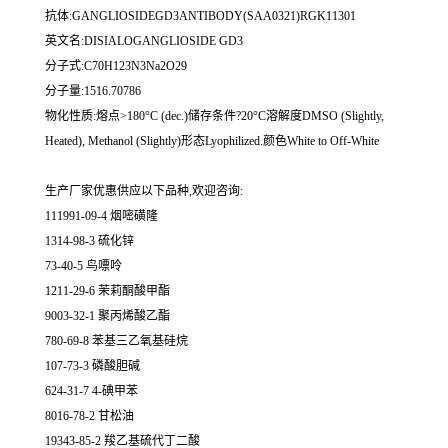
抗体:GANGLIOSIDEGD3ANTIBODY(SAA0321)RGK11301
英文名:DISIALOGANGLIOSIDE GD3
分子式:C70H123N3Na2O29
分子量:1516.70786
物化性质:熔点>180°C (dec.)储存条件?20°C溶解度DMSO (Slightly,
Heated), Methanol (Slightly)形态Lyophilized.颜色White to Off-White
生产厂家优惠供应以下品种,欢迎咨询:
111991-09-4 烟嘧磺隆
1314-98-3 硫化锌
73-40-5 鸟嘌呤
1211-29-6 茉莉酮酸甲酯
9003-32-1 聚丙烯酸乙酯
780-69-8 苯基三乙氧基硅烷
107-73-3 磷酸胆碱
624-31-7 4-碘甲苯
8016-78-2 甘松油
19343-85-2 羧乙基硫代丁二酸