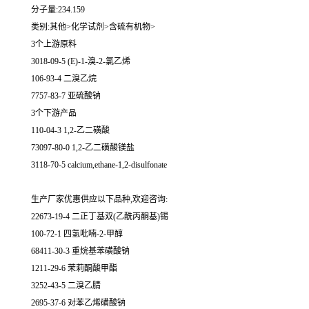
分子量:234.159
类别:其他>化学试剂>含硫有机物>
3个上游原料
3018-09-5 (E)-1-溴-2-氯乙烯
106-93-4 二溴乙烷
7757-83-7 亚硫酸钠
3个下游产品
110-04-3 1,2-乙二磺酸
73097-80-0 1,2-乙二磺酸镁盐
3118-70-5 calcium,ethane-1,2-disulfonate
生产厂家优惠供应以下品种,欢迎咨询:
22673-19-4 二正丁基双(乙酰丙酮基)锡
100-72-1 四氢吡喃-2-甲醇
68411-30-3 重烷基苯磺酸钠
1211-29-6 茉莉酮酸甲酯
3252-43-5 二溴乙腈
2695-37-6 对苯乙烯磺酸钠