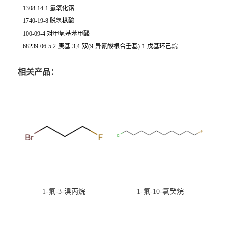
1308-14-1 氢氧化铬
1740-19-8 脱氢枞酸
100-09-4 对甲氧基苯甲酸
68239-06-5 2-庚基-3,4-双(9-异氰酸根合壬基)-1-戊基环己烷
相关产品：
1-氟-3-溴丙烷
1-氟-10-氯癸烷