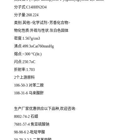
分子式:C14H8N2O4
分子量:268.224
类别:其他>化学试剂>芳香化合物>
物化性质:外观与性状:灰白色固体
密度:1.567g/cm3
沸点:499.3oCat760mmHg
熔点:>300 °C(lit.)
闪点:250.7oC
折射率:1.703
2个上游原料
106-50-3 对苯二胺
108-31-6 马来酸酐
生产厂家优惠供应以下品种,欢迎咨询:
8002-74-2 石蜡
7681-57-4 焦亚硫酸钠
98-98-6 2-吡啶甲酸