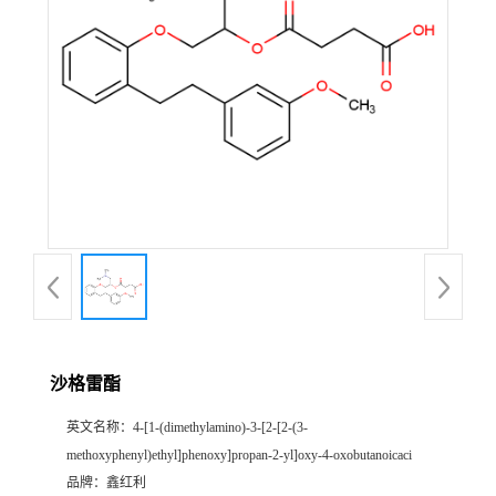
沙格雷酯
英文名称：
4-[1-(dimethylamino)-3-[2-[2-(3-
methoxyphenyl)ethyl]phenoxy]propan-2-yl]oxy-4-oxobutanoicaci
品牌：
鑫红利