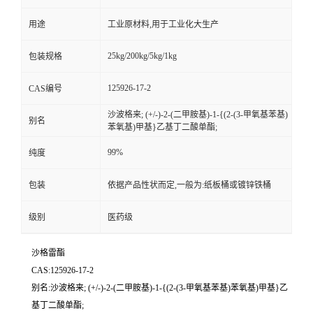
用途
工业原材料,用于工业化大生产
25kg/200kg/5kg/1kg
包装规格
125926-17-2
CAS编号
沙波格来; (+/-)-2-(二甲胺基)-1-{(2-(3-甲氧基苯基)
别名
苯氧基)甲基}乙基丁二酸单酯;
99%
纯度
包装
依据产品性状而定,一般为:纸板桶或镀锌铁桶
级别
医药级
沙格雷酯
CAS:125926-17-2
别名:沙波格来; (+/-)-2-(二甲胺基)-1-{(2-(3-甲氧基苯基)苯氧基)甲基}乙
基丁二酸单酯;