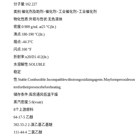
分子量:162.227
类别:催化剂及助剂>催化剂>工业催化剂>工业催化剂
物化性质:外观与性状:无色液体
密度:0.909 g/mL at25 °C(lit.)
沸点:180-190 °C(lit.)
熔点:-44.3°C
闪点:160 °F
折射率:n20/D1.412(lit.)
水溶解性:SOLUBLE
稳定
性:Stable.Combustible.Incompatiblewithstrongoxidizingagents.Mayformperoxidesone
testfortheirpresencebeforeheating.
储存条件:库房通风低温干燥
蒸汽密度:5.6(vsair)
8个上游原料
64-17-5 乙醇
592-55-2 2-溴乙基乙基醚
111-44-4 二氯乙醚