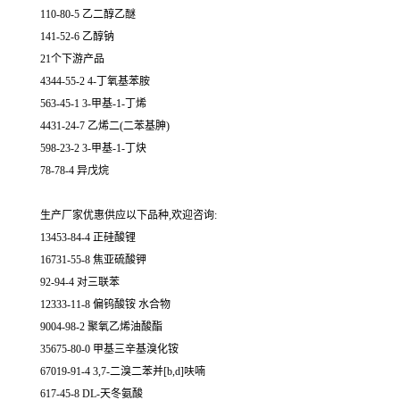
110-80-5 乙二醇乙醚
141-52-6 乙醇钠
21个下游产品
4344-55-2 4-丁氧基苯胺
563-45-1 3-甲基-1-丁烯
4431-24-7 乙烯二(二苯基胂)
598-23-2 3-甲基-1-丁炔
78-78-4 异戊烷
生产厂家优惠供应以下品种,欢迎咨询:
13453-84-4 正硅酸锂
16731-55-8 焦亚硫酸钾
92-94-4 对三联苯
12333-11-8 偏钨酸铵 水合物
9004-98-2 聚氧乙烯油酸酯
35675-80-0 甲基三辛基溴化铵
67019-91-4 3,7-二溴二苯并[b,d]呋喃
617-45-8 DL-天冬氨酸