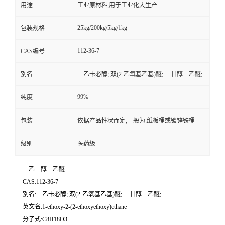
用途
工业原材料,用于工业化大生产
25kg/200kg/5kg/1kg
包装规格
112-36-7
CAS编号
别名
二乙卡必醇; 双(2-乙氧基乙基)醚; 二甘醇二乙醚;
99%
纯度
包装
依据产品性状而定,一般为:纸板桶或镀锌铁桶
级别
医药级
二乙二醇二乙醚
CAS:112-36-7
别名:二乙卡必醇; 双(2-乙氧基乙基)醚; 二甘醇二乙醚;
英文名:1-ethoxy-2-(2-ethoxyethoxy)ethane
分子式:C8H18O3