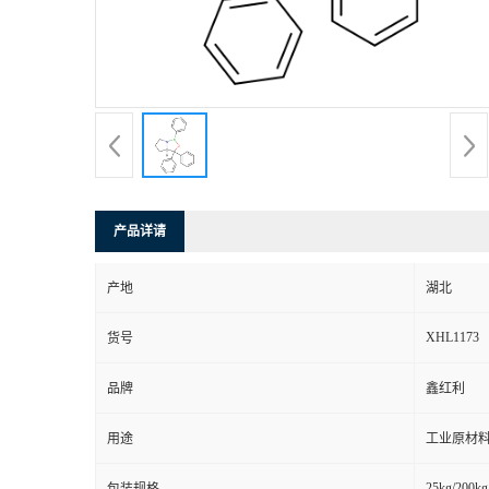
产品详请
产地
湖北
XHL1173
货号
品牌
鑫红利
用途
工业原材料
25kg/200kg