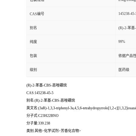
包装规格
145238-45-
CAS编号
别名
(R)-2-苯
99%
纯度
包装
依据产品性
级别
医药级
(R)-2-苯基-CBS-恶唑硼烷
CAS:145238-45-5
别名:(R)-2-苯基-CBS-恶唑硼烷
英文名:(3aR)-1,3,3-triphenyl-3a,4,5,6-tetrahydropyrrolo[1,2-c][1,3,2]oxaza
分子式:C23H22BNO
分子量:339.238
类别:其他>化学试剂>芳香化合物>