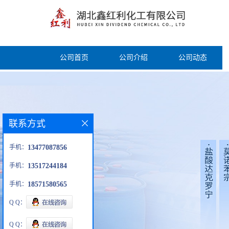
公司首页
公司介绍
公司动态
联系方式
手机：
13477087856
手机：
13517244184
手机：
18571580565
Q Q：
Q Q：