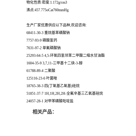
物化性质:密度:1.172g/cm3
沸点:457.775oCat760mmHg
生产厂家优惠供应以下品种,欢迎咨询:
68411-30-3 重烷基苯磺酸钠
7757-93-9 磷酸氢钙
7631-97-2 单氟磷酸钠
25293-64-5 4,5-环氧四氢邻苯二甲酸二缩水甘油酯
1604-35-9 3,7,11-三甲基十二炔-3-醇
61788-89-4 二聚酸
125116-23-6 叶菌唑
18765-38-3 四(丁氧基乙氧基)硅烷
51851-37-7 1H,1H,2H,2H-全氟辛基三乙氧基硅烷
24057-28-1 对甲苯磺酸吡啶盐
相关产品：