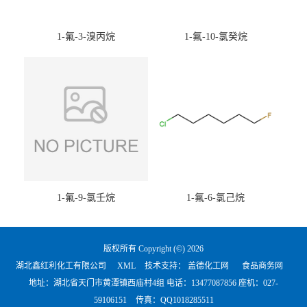
1-氟-3-溴丙烷
1-氟-10-氯癸烷
1-氟-9-氯壬烷
1-氟-6-氯己烷
版权所有 Copyright (©) 2026
湖北鑫红利化工有限公司
XML
技术支持：
盖德化工网
食品商务网
地址：湖北省天门市黄潭镇西庙村4组 电话：
13477087856 座机：027-
59106151
传真：QQ1018285511