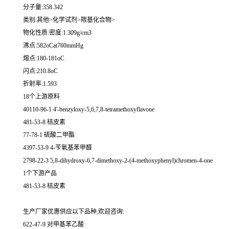
分子量:358.342
类别:其他>化学试剂>羰基化合物>
物化性质:密度:1.309g/cm3
沸点:582oCat760mmHg
熔点:180-181oC
闪点:210.8oC
折射率:1.593
18个上游原料
40110-96-1 4'-benzyloxy-5,6,7,8-tetramethoxyflavone
481-53-8 桔皮素
77-78-1 硫酸二甲酯
4397-53-9 4-苄氧基苯甲醛
2798-22-3 5,8-dihydroxy-6,7-dimethoxy-2-(4-methoxyphenyl)chromen-4-one
1个下游产品
481-53-8 桔皮素
生产厂家优惠供应以下品种,欢迎咨询:
622-47-9 对甲基苯乙酸