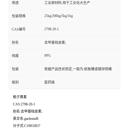
用途
工业原材料,用于工业化大生产
25kg/200kg/5kg/1kg
包装规格
2798-20-1
CAS编号
别名
去甲基桔皮素;
99%
纯度
包装
依据产品性状而定,一般为:纸板桶或镀锌铁桶
级别
医药级
栀子黄素
CAS:2798-20-1
别名:去甲基桔皮素;
英文名:gardeninB
分子式:C19H18O7