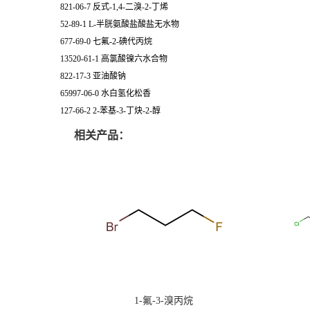
821-06-7 反式-1,4-二溴-2-丁烯
52-89-1 L-半胱氨酸盐酸盐无水物
677-69-0 七氟-2-碘代丙烷
13520-61-1 高氯酸镍六水合物
822-17-3 亚油酸钠
65997-06-0 水白氢化松香
127-66-2 2-苯基-3-丁炔-2-醇
相关产品：
1-氟-3-溴丙烷