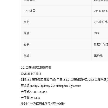
包装规格
26447-85-8
CAS编号
别名
2,2-噻吩
99%
纯度
包装
依据产品性
级别
医药级
2,2-二噻吩基乙醇酸甲酯
CAS:26447-85-8
别名:2,2-噻吩基乙醇酸甲酯; 甲基-2-1,2-二噻吩基羟乙; 2,(2-二噻
英文名:methyl2-hydroxy-2,2-dithiophen-2-ylacetate
分子式:C11H10O3S2
分子量:254.325
类别:生物及医药化学品>药物杂质>