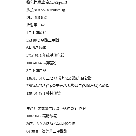
物化性质:密度:1.392g/cm3
沸点:406.5oCat760mmHg
闪点:199.6oC
折射率:1.623
4个上游原料
553-90-2 草酸二甲酯
64-19-7 醋酸
5713-61-1 苯硫基溴化镁
1003-09-4 2-溴噻吩
3个下游产品
136310-64-0 二(2-噻吩基)乙醇酸东莨菪酯
320347-97-5 (R)-奎宁环-3-基羟基二(2-噻吩基)乙酸酯
139404-48-1 噻托溴铵
生产厂家优惠供应以下品种,欢迎咨询:
1002-89-7 硬脂酸铵
3973-18-0 丙炔醇乙氧基化合物
86-90-8 4-溴邻苯二甲酸酐