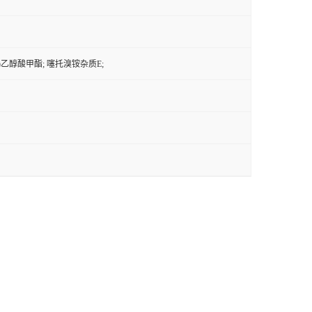
吩基)乙醇酸甲酯; 噻托溴铵杂质E;