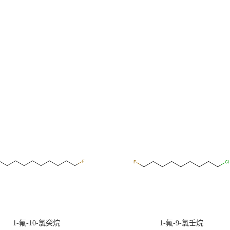
1-氟-10-氯癸烷
1-氟-9-氯壬烷