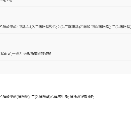
基乙醇酸甲酯; 甲基-2-1,2-二噻吩基羟乙; 2,(2-二噻吩基)乙醇酸甲酯(噻吩酯); 二(2-噻
状而定,一般为:纸板桶或镀锌铁桶
吩基)乙醇酸甲酯(噻吩酯); 二(2-噻吩基)乙醇酸甲酯; 噻托溴铵杂质E;