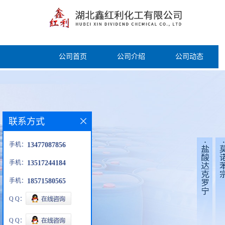
公司首页
公司介绍
公司动态
联系方式
手机：
13477087856
手机：
13517244184
手机：
18571580565
Q Q：
Q Q：