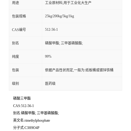
用途
工业原材料,用于工业化大生产
25kg/200kg/5kg/1kg
包装规格
512-56-1
CAS编号
别名
磷酸甲酯; 三甲基磷酸酯;
99%
纯度
包装
依据产品性状而定,一般为:纸板桶或镀锌铁桶
级别
医药级
磷酸三甲酯
CAS:512-56-1
别名:磷酸甲酯; 三甲基磷酸酯;
英文名:rimethylphosphate
分子式:C3H9O4P