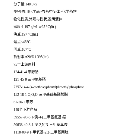
分子量:140.075
类别:农用化学品>农药中间体>化学药物
物化性质:外观与性状:透明液体
密度:1.197 g/mL at25 °C(lit.)
沸点:197 °C(lit.)
熔点:-46°C
闪点:107°C
折射率:n20/D1.395(lit.)
75个上游原料
124-41-4 甲醇钠
121-45-9 三甲氧基磷
7357-14-4 (4-methoxyphenyl)dimethylphosphate
152-18-1 O,O,O-三甲基巯基磷酸酯
67-56-1 甲醇
140个下游产品
59557-93-6 1-溴-4-(二甲基氨基)萘
50638-49-8 4-溴-2,N,N-三甲基苯胺
1118-00-9 1-甲氧基-2,2-二甲基丙烷