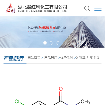
产品展厅
您当前的位置：
网站首页
>
产品展厅
>
优势品种
>
2-氨基-5-氯-N,3-
二甲基苯甲酰胺