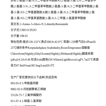
别名:2-氨基-5-氯-N,3-二甲基苯甲酰胺5G;2-氨基-5-氯-3,N-二甲基苯甲
酸;2-氨基-5-N-,3-二甲基苯甲酰胺;2-氨基-5-氯-N,3-二甲基苯甲酰胺;2-氨
基-5-氯-N3-二甲基基酰胺;K胺/2-氨基-5-氯-N,3-二甲基苯甲酰胺;2-氨
基-5-氯-N3-二甲基苯基酰胺;5-氯-N,3-二甲基-2-氨基苯甲酰胺
英文名:2-Amino-5-chloro-N,3-dimethylbenzamide
分子式:C9H11ClN2O
分子量:198.65
物化性质:熔点130-132°C沸点308.8±42.0°C 密度1.239蒸气压0-0Paat20-
25℃储存条件Keepindarkplace,Sealedindry,RoomTemperature溶解度
Chloroform(Slightly),EthylAcetate(Slightly),Methanol(Slightly)酸度系数
(pKa)14.24±0.46 形态Solid颜色Off-WhitetoLightBrownLogP1.7at25℃表面
张力67.8mN/mat249.3mg/Land20.4℃
生产厂家优惠供应以下品种,欢迎咨询:
693-05-0 3-甲胺基丙腈
9002-92-0 月桂醇聚氧乙烯醚
55120-75-7 三氟甲磺酸钙
611-07-4 2-硝基-5-氯苯酚