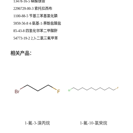
13478-16-5 磷酸镁铵
2296729-00-3 索托拉西布
1100-88-5 苄基三苯基氯化膦
5959-56-8 4-氨基-1-萘酚盐酸盐
85-43-8 四氢化邻苯二甲酸酐
54773-19-2 2,3-二氯三氟甲苯
相关产品：
1-氟-3-溴丙烷
1-氟-10-氯癸烷