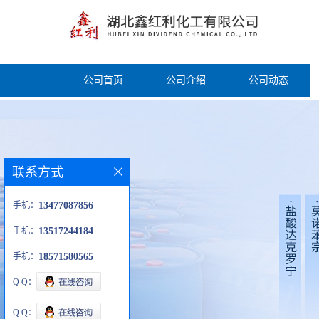
公司首页
公司介绍
公司动态
联系方式
手机：
13477087856
手机：
13517244184
手机：
18571580565
Q Q：
Q Q：