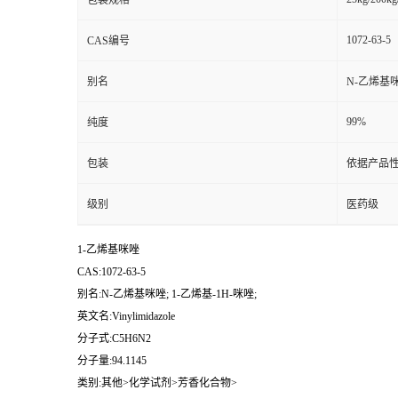
包装规格
1072-63-5
CAS编号
别名
N-乙烯基咪
99%
纯度
包装
依据产品性
级别
医药级
1-乙烯基咪唑
CAS:1072-63-5
别名:N-乙烯基咪唑; 1-乙烯基-1H-咪唑;
英文名:Vinylimidazole
分子式:C5H6N2
分子量:94.1145
类别:其他>化学试剂>芳香化合物>