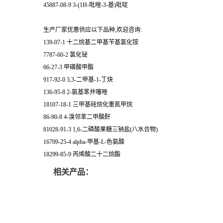
45887-08-9 3-(1H-吡唑-3-基)吡啶
生产厂家优惠供应以下品种,欢迎咨询:
139-07-1 十二烷基二甲基苄基氯化铵
7787-60-2 氯化铋
66-27-3 甲磺酸甲酯
917-92-0 3,3-二甲基-1-丁炔
136-95-8 2-氨基苯并噻唑
18107-18-1 三甲基硅烷化重氮甲烷
86-90-8 4-溴邻苯二甲酸酐
81028-91-3 1,6-二磷酸果糖三钠盐(八水合物)
16709-25-4 alpha-甲基-L-色氨酸
18299-85-9 丙烯酸二十二烷酯
相关产品：