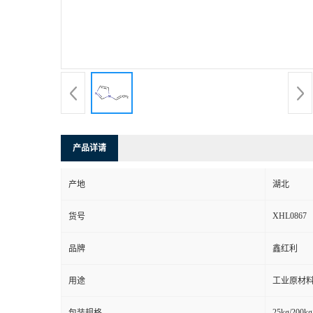
产品详请
产地
湖北
XHL0867
货号
品牌
鑫红利
用途
工业原材料
25kg/200kg