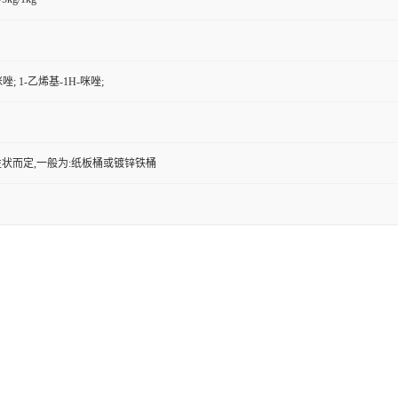
唑; 1-乙烯基-1H-咪唑;
状而定,一般为:纸板桶或镀锌铁桶