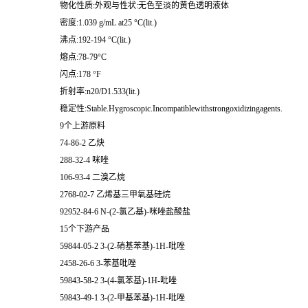
物化性质:外观与性状:无色至淡的黄色透明液体
密度:1.039 g/mL at25 °C(lit.)
沸点:192-194 °C(lit.)
熔点:78-79°C
闪点:178 °F
折射率:n20/D1.533(lit.)
稳定性:Stable.Hygroscopic.Incompatiblewithstrongoxidizingagents.
9个上游原料
74-86-2 乙炔
288-32-4 咪唑
106-93-4 二溴乙烷
2768-02-7 乙烯基三甲氧基硅烷
92952-84-6 N-(2-氯乙基)-咪唑盐酸盐
15个下游产品
59844-05-2 3-(2-硝基苯基)-1H-吡唑
2458-26-6 3-苯基吡唑
59843-58-2 3-(4-氯苯基)-1H-吡唑
59843-49-1 3-(2-甲基苯基)-1H-吡唑