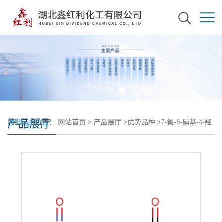
产品展厅
您当前的位置：
网站首页
>
产品展厅
>
优势品种
>
7-氟-6-硝基-4-羟
基喹唑啉