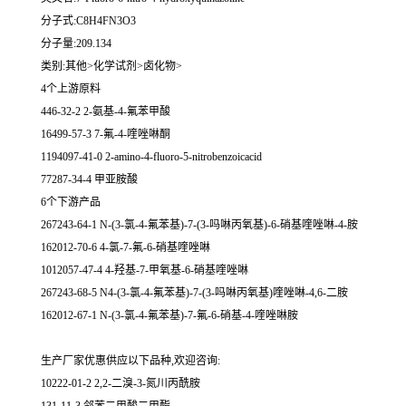
分子式:C8H4FN3O3
分子量:209.134
类别:其他>化学试剂>卤化物>
4个上游原料
446-32-2 2-氨基-4-氟苯甲酸
16499-57-3 7-氟-4-喹唑啉酮
1194097-41-0 2-amino-4-fluoro-5-nitrobenzoicacid
77287-34-4 甲亚胺酸
6个下游产品
267243-64-1 N-(3-氯-4-氟苯基)-7-(3-吗啉丙氧基)-6-硝基喹唑啉-4-胺
162012-70-6 4-氯-7-氟-6-硝基喹唑啉
1012057-47-4 4-羟基-7-甲氧基-6-硝基喹唑啉
267243-68-5 N4-(3-氯-4-氟苯基)-7-(3-吗啉丙氧基)喹唑啉-4,6-二胺
162012-67-1 N-(3-氯-4-氟苯基)-7-氟-6-硝基-4-喹唑啉胺
生产厂家优惠供应以下品种,欢迎咨询:
10222-01-2 2,2-二溴-3-氮川丙酰胺