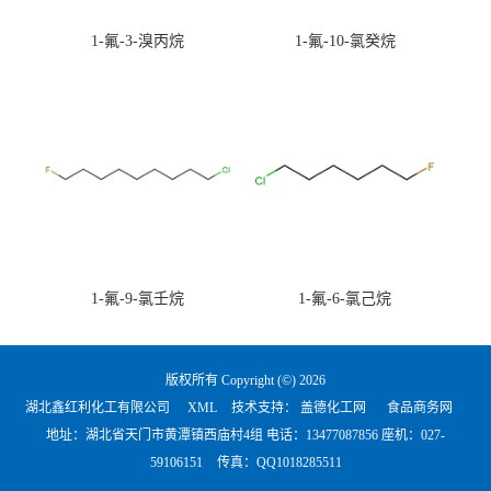
1-氟-3-溴丙烷
1-氟-10-氯癸烷
1-氟-9-氯壬烷
1-氟-6-氯己烷
版权所有 Copyright (©) 2026
湖北鑫红利化工有限公司
XML
技术支持：
盖德化工网
食品商务网
地址：湖北省天门市黄潭镇西庙村4组 电话：
13477087856 座机：027-
59106151
传真：QQ1018285511