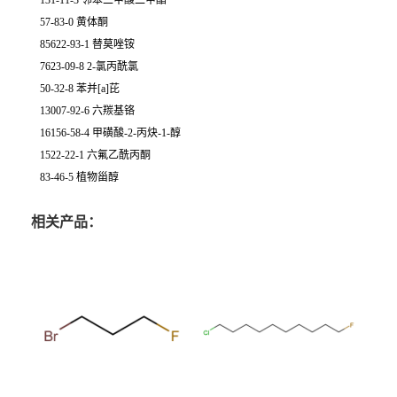
131-11-3 邻苯二甲酸二甲酯
57-83-0 黄体酮
85622-93-1 替莫唑铵
7623-09-8 2-氯丙酰氯
50-32-8 苯并[a]芘
13007-92-6 六羰基铬
16156-58-4 甲磺酸-2-丙炔-1-醇
1522-22-1 六氟乙酰丙酮
83-46-5 植物甾醇
相关产品：